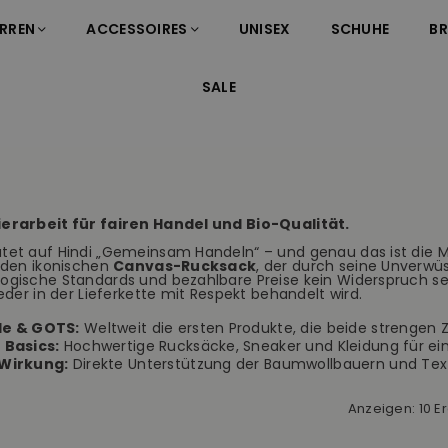
RREN
ACCESSOIRES
UNISEX
SCHUHE
B
SALE
ierarbeit für fairen Handel und Bio-Qualität.
tet auf Hindi „Gemeinsam Handeln“ – und genau das ist die M
e den ikonischen
Canvas-Rucksack
, der durch seine Unverwüst
ogische Standards und bezahlbare Preise kein Widerspruch sei
jeder in der Lieferkette mit Respekt behandelt wird.
de & GOTS:
Weltweit die ersten Produkte, die beide strengen Ze
 Basics:
Hochwertige Rucksäcke, Sneaker und Kleidung für ei
 Wirkung:
Direkte Unterstützung der Baumwollbauern und Textil
Anzeigen: 10 E