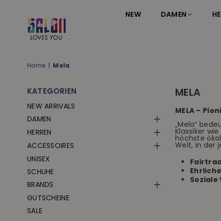
NEW
DAMEN
HE
SALON
LOVES
YOU
Home
|
Mela
;-)
MELA
KATEGORIEN
NEW ARRIVALS
MELA – Pion
DAMEN
„Mela“ bedeu
Klassiker wi
HERREN
höchste ökol
Welt, in der 
ACCESSOIRES
UNISEX
Fairtra
Ehrliche
SCHUHE
Soziale
BRANDS
GUTSCHEINE
SALE