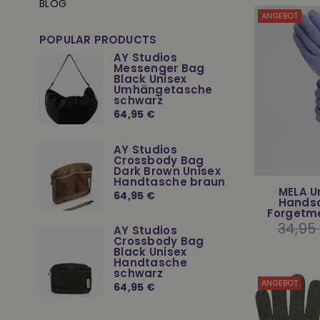
BLOG
ANGEBOT
POPULAR PRODUCTS
AY Studios
Messenger Bag
Black Unisex
Umhängetasche
schwarz
Normaler
64,95 €
Preis
AY Studios
Crossbody Bag
Dark Brown Unisex
Handtasche braun
MELA Un
Normaler
64,95 €
Handsc
Preis
Forgetme
Normale
34,95
AY Studios
Preis
Crossbody Bag
Black Unisex
Handtasche
schwarz
ANGEBOT
Normaler
64,95 €
Preis