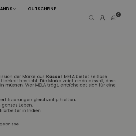
RANDS
GUTSCHEINE
0
ission der Marke aus
Kassel
. MELA bietet zeitlose
lichkeit besticht. Die Marke zeigt eindrucksvoll, dass
n müssen. Wer MELA trägt, entscheidet sich für eine
rtifizierungen gleichzeitig hielten.
n ganzes Leben.
arbeiter in Indien.
rgebnisse