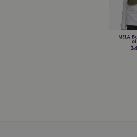
MELA B
ol
No
34
Pre