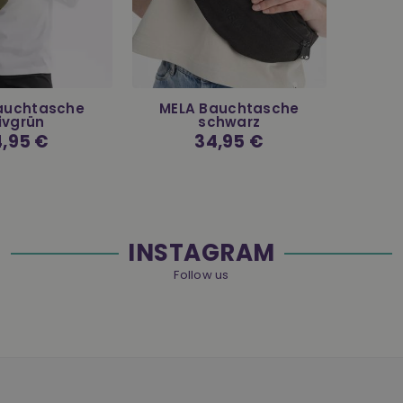
auchtasche
MELA Bauchtasche
ivgrün
schwarz
rmaler
,95 €
Normaler
34,95 €
is
Preis
INSTAGRAM
Follow us