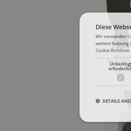
Diese Webse
Wir verwenden Co
weitere Nutzung 
Cookie-Richtlinie
MELA Un
Handschu
Unbeding
M
erforderlic
Normale
34,95
Preis
DETAILS ANZ