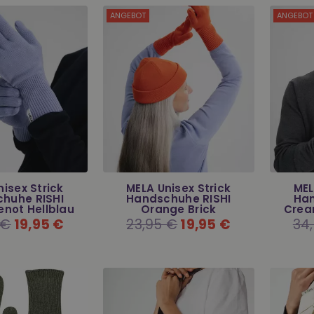
ANGEBOT
ANGEBOT
isex Strick
MELA Unisex Strick
MEL
huhe RISHI
Handschuhe RISHI
Han
not Hellblau
Orange Brick
Crea
r
 €
19,95 €
Normaler
23,95 €
19,95 €
Nor
34
Preis
Prei