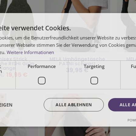
ite verwendet Cookies.
okies, um die Benutzerfreundlichkeit unserer Website zu verbes
unserer Webseite stimmen Sie der Verwendung von Cookies gem
 zu.
Weitere Informationen
isex Strick
MELA Umhängetasche
MEL
he RISHI Grün
PATNI schwarz
t
Performance
Targeting
Fu
elange
Normaler
39,95 €
h
Preis
r
 €
19,95 €
EIGEN
ALLE ABLEHNEN
ALLE A
POWE