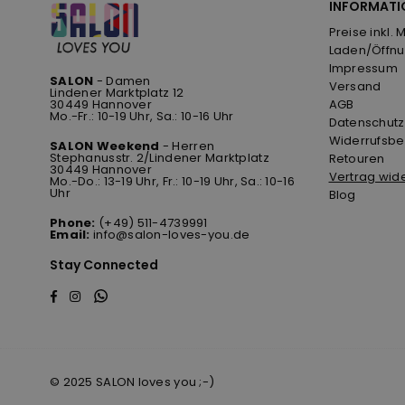
INFORMATI
Preise inkl. 
Laden/Öffnu
Impressum
SALON
- Damen
Versand
Lindener Marktplatz 12
30449 Hannover
AGB
Mo.-Fr.: 10-19 Uhr, Sa.: 10-16 Uhr
Datenschutz
Widerrufsbe
SALON Weekend
- Herren
Stephanusstr. 2/Lindener Marktplatz
Retouren
30449 Hannover
Vertrag wid
Mo.-Do.: 13-19 Uhr, Fr.: 10-19 Uhr, Sa.: 10-16
Uhr
Blog
Phone:
(+49) 511-4739991
Email:
info@salon-loves-you.de
Stay Connected
Whatsapp
Facebook
Instagram
© 2025 SALON loves you ;-)