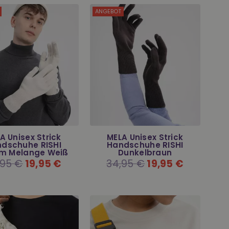
ANGEBOT
A Unisex Strick
MELA Unisex Strick
dschuhe RISHI
Handschuhe RISHI
m Melange Weiß
Dunkelbraun
maler
,95 €
19,95 €
Normaler
34,95 €
19,95 €
s
Preis