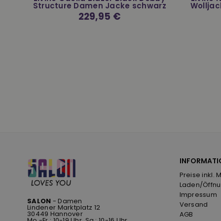
Structure Damen Jacke schwarz
Wolljac
Normaler
229,95 €
Preis
INFORMATI
Preise inkl. 
Laden/Öffnu
Impressum
SALON
- Damen
Versand
Lindener Marktplatz 12
30449 Hannover
AGB
Mo.-Fr.: 10-19 Uhr, Sa.: 10-16 Uhr