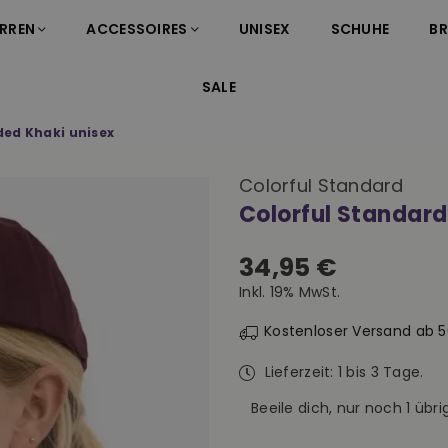
RREN
ACCESSOIRES
UNISEX
SCHUHE
B
SALE
ded Khaki unisex
Colorful Standard
Colorful Standar
34,95 €
Normaler
Inkl. 19% MwSt.
Preis
Kostenloser Versand ab 
Lieferzeit: 1 bis 3 Tage.
Beeile dich, nur noch
1
übrig