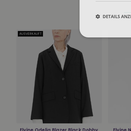
DETAILS ANZ
AUSVERKAUFT
r
Elvine Odelia Blazer Black Dobby
Elvine