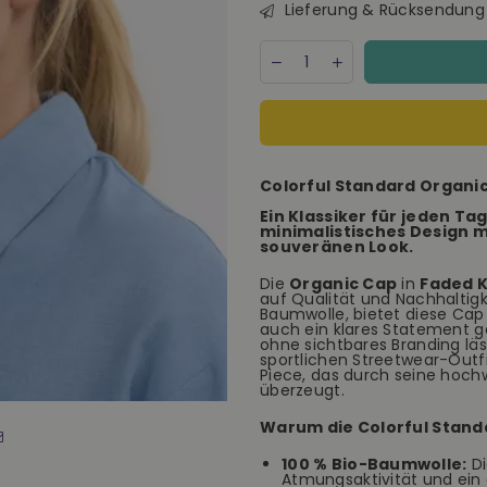
Lieferung & Rücksendung
Menge
Decrease
Increase
quantity
quantity
for
for
Colorful
Colorful
Standard
Standard
Organic
Organic
Cap
Cap
Colorful Standard Organic
Faded
Faded
Khaki
Khaki
Ein Klassiker für jeden Ta
unisex
unisex
minimalistisches Design 
souveränen Look.
Die
Organic Cap
in
Faded 
auf Qualität und Nachhaltigke
Baumwolle, bietet diese Cap
auch ein klares Statement g
ohne sichtbares Branding läss
sportlichen Streetwear-Outfi
Piece, das durch seine hochw
überzeugt.
Warum die Colorful Stand
100 % Bio-Baumwolle:
Di
Atmungsaktivität und ei