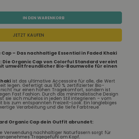
IN DEN WARENKORB
JETZT KAUFEN
 Cap – Das nachhaltige Essential in Faded Khaki
g: Die Organic Cap von Colorful Standard vereint
mit umweltfreundlicher Bio-Baumwolle für einen
Khaki
ist das ultimative Accessoire für alle, die Wert
it legen. Gefertigt aus 100 % zertifizierter Bio-
 nicht nur einen hohen Tragekomfort, sondern ist
egen Fast Fashion. Durch das minimalistische Design
t sie sich mühelos in jeden Stil integrieren – vom
t bis zum entspannten Freizeit-Look. Ein langlebiges
ertige Verarbeitung und die tiefe Farbtreue
ard Organic Cap dein Outfit abrundet:
e Verwendung nachhaltiger Naturfasern sorgt für
n angenehmes Tragegefühl am Kopf.