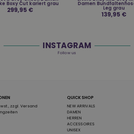
ke Boxy Cut kariert grau
Damen Bundfaltenhos
Leg grau
Normaler
299,95 €
Preis
Normaler
139,95 €
Preis
INSTAGRAM
Follow us
ONEN
QUICK SHOP
Mwst., zzgl. Versand
NEW ARRIVALS
ngzeiten
DAMEN
HERREN
ACCESSOIRES
UNISEX