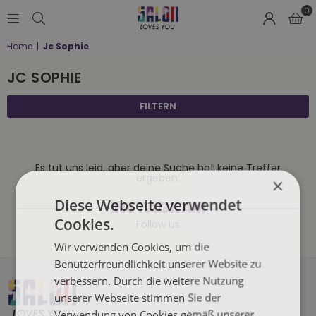
0
SALON
Home
|
Jc Sophie
LOVES
YOU
JC SOPHIE
;-)
FILTERN
Es tut uns leid, aber deine Suche hat keine Treffer
ergeben.
×
Diese Webseite verwendet
INSTAGRAM
Cookies.
Follow us
Wir verwenden Cookies, um die
Benutzerfreundlichkeit unserer Website zu
verbessern. Durch die weitere Nutzung
unserer Webseite stimmen Sie der
Verwendung von Cookies gemäß unserer