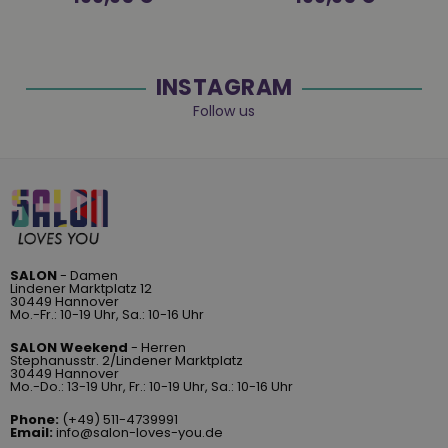
Preis
Preis
INSTAGRAM
Follow us
SALON
- Damen
Lindener Marktplatz 12
30449 Hannover
Mo.-Fr.: 10-19 Uhr, Sa.: 10-16 Uhr
SALON Weekend
- Herren
Stephanusstr. 2/Lindener Marktplatz
30449 Hannover
Mo.-Do.: 13-19 Uhr, Fr.: 10-19 Uhr, Sa.: 10-16 Uhr
Phone:
(+49) 511-4739991
Email:
info@salon-loves-you.de