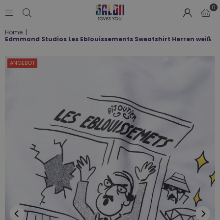
0
SALON
Home
|
LOVES
Edmmond Studios Les Eblouissements Sweatshirt Herren weiß
YOU
;-)
ANGEBOT