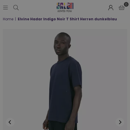
0
SALON
Home
|
Elvine Hadar Indigo Noir T Shirt Herren dunkelblau
LOVES
YOU
;-)