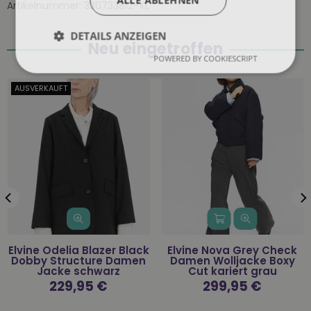
ALLE ABLEHNEN
Artikelnummer:
330733812-XL
DETAILS ANZEIGEN
Neu eingetroffen
POWERED BY COOKIESCRIPT
AUSVERKAUFT
Elvine Odelia Blazer Black
Elvine Nova Grey Check
Dobby Structure Damen
Damen Wolljacke Boxy
Jacke schwarz
Cut kariert grau
Normaler
229,95 €
Normaler
299,95 €
Preis
Preis