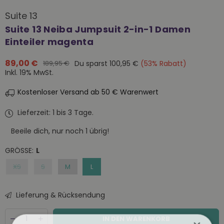
Suite 13
Suite 13 Neiba Jumpsuit 2-in-1 Damen
Einteiler magenta
89,00 €
Du sparst
100,95 €
(
53
% Rabatt)
189,95 €
Normaler
Inkl. 19% MwSt.
Preis
Kostenloser Versand ab 50 € Warenwert
Lieferzeit: 1 bis 3 Tage.
Beeile dich, nur noch
1
übrig!
GRÖSSE:
L
XS
S
M
L
Lieferung & Rücksendung
Menge
Decrease
Increase
IN DEN WARENKORB