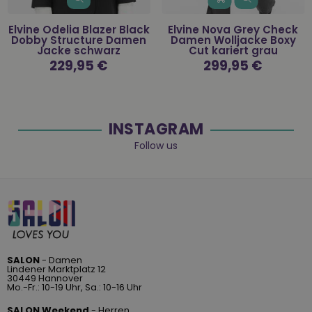
Elvine Odelia Blazer Black
Elvine Nova Grey Check
Dobby Structure Damen
Damen Wolljacke Boxy
Jacke schwarz
Cut kariert grau
Normaler
229,95 €
Normaler
299,95 €
Preis
Preis
INSTAGRAM
Follow us
SALON
- Damen
Lindener Marktplatz 12
30449 Hannover
Mo.-Fr.: 10-19 Uhr, Sa.: 10-16 Uhr
SALON Weekend
- Herren