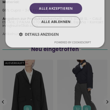
Material:
ALLE AKZEPTIEREN
66% Cupro - 34% Ecovero Viskose
Angaben zur Produktsicherheit:
SUITE 13 LAB SL. - CALLE
ALLE ABLEHNEN
ESTADE, 2 PALMA (07002), ILLES - BALEARS, España - Kontakt:
info@suite13lab.com
Artikelnummer:
W225J263-L
DETAILS ANZEIGEN
POWERED BY COOKIESCRIPT
Neu eingetroffen
AUSVERKAUFT