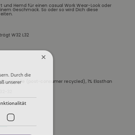
irt und Hemd für einen casual Work Wear-Look oder
einem Geschmack. So oder so wird Dich diese
eiten.
trägt W32 L32
×
sern. Durch die
 Baumwolle (post-consumer recycled), 1% Elasthan
äß unserer
32-32
nktionalität