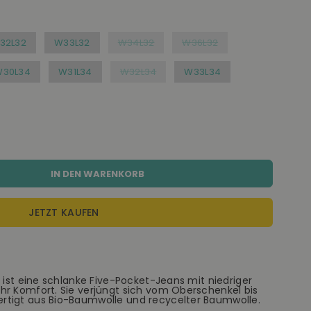
32L32
W33L32
W34L32
W36L32
W30L34
W31L34
W32L34
W33L34
IN DEN WARENKORB
JETZT KAUFEN
o ist eine schlanke Five-Pocket-Jeans mit niedriger
hr Komfort. Sie verjüngt sich vom Oberschenkel bis
rtigt aus Bio-Baumwolle und recycelter Baumwolle.