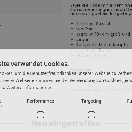
Five
Five
Style die Hose mit einem Sh
Pocket
Pocket
kombiniere sie ganz nach D
schwarz
schwarz
hochwertige Hose lange begl
Slim Leg, Stretch
Low Rise
Ward ist 184cm groß und 
vegan
Recyclete Metall Knöpfe
GOTs-zertifiziert
Made in Turkey
ite verwendet Cookies.
Material:
okies, um die Benutzerfreundlichkeit unserer Website zu verbes
79% Baumwolle (Bio), 20%
unserer Webseite stimmen Sie der Verwendung von Cookies gem
 zu.
Weitere Informationen
Artikelnummer:
K240751200-
t
Performance
Targeting
Fu
h
Neu eingetroffen