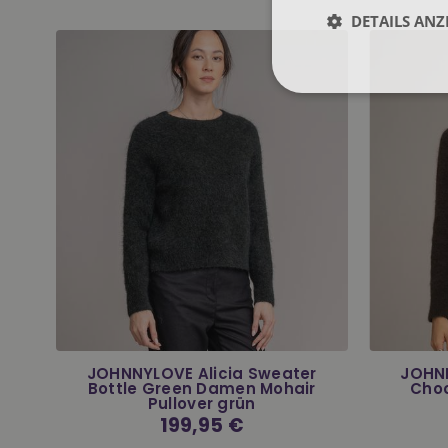
DETAILS ANZ
n
JOHNNYLOVE Alicia Sweater
JOHNN
e
Bottle Green Damen Mohair
Cho
Pullover grün
Normaler
199,95 €
Preis