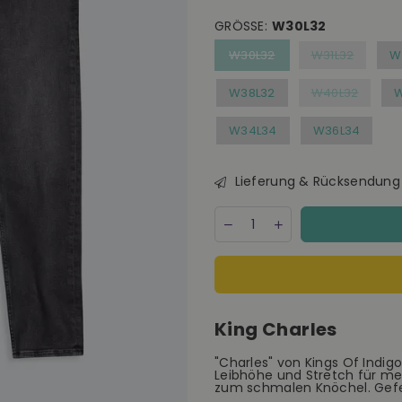
GRÖSSE:
W30L32
W30L32
W31L32
W
W38L32
W40L32
W34L34
W36L34
Lieferung & Rücksendung
Menge
Decrease
Increase
quantity
quantity
for
for
Kings
Kings
Of
Of
Indigo
Indigo
Charles
Charles
King Charles
Rover
Rover
Vintage
Vintage
Black
Black
"Charles" von Kings Of Indig
Leibhöhe und Stretch für me
Jeans
Jeans
zum schmalen Knöchel. Gefe
Herren
Herren