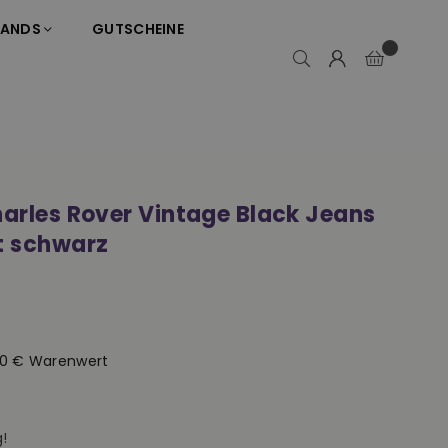
RANDS
GUTSCHEINE
harles Rover Vintage Black Jeans
t schwarz
50 € Warenwert
!