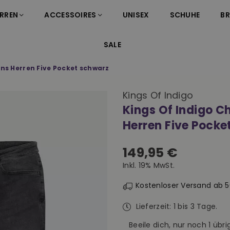
RREN
ACCESSOIRES
UNISEX
SCHUHE
B
SALE
ans Herren Five Pocket schwarz
Kings Of Indigo
Kings Of Indigo C
Herren Five Pocke
149,95 €
Normaler
Inkl. 19% MwSt.
Preis
Kostenloser Versand ab 
Lieferzeit: 1 bis 3 Tage.
Beeile dich, nur noch
1
übrig