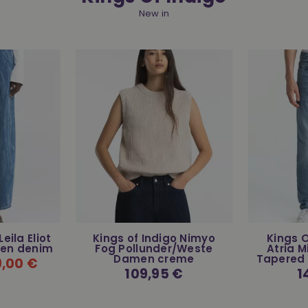
New in
eila Eliot
Kings of Indigo Nimyo
Kings 
men denim
Fog Pollunder/Weste
Atria 
Damen creme
Tapered 
9,00 €
Normaler
109,95 €
No
1
Preis
Pr