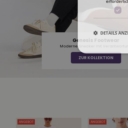
erforderlic
DETAILS ANZ
Genesis Footwear
Moderne Sneaker mit Verantwortu
ZUR KOLLEKTION
ANGEBOT
ANGEBOT