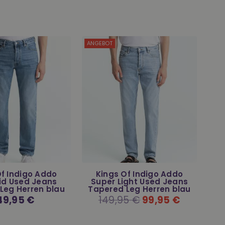
ANGEBOT
Of Indigo Addo
Kings Of Indigo Addo
Mid Used Jeans
Super Light Used Jeans
S
Leg Herren blau
Tapered Leg Herren blau
rmaler
49,95 €
Normaler
149,95 €
99,95 €
eis
Preis