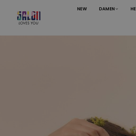
NEW
DAMEN
HE
S
A
L
O
N
L
O
V
E
S
Y
O
U
;
-
)