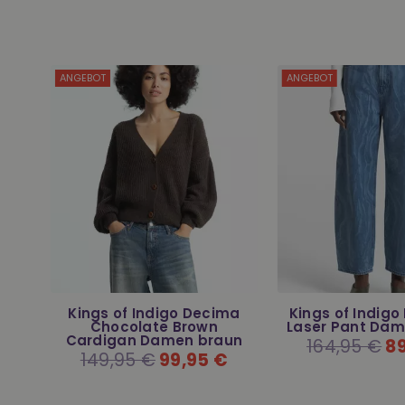
ANGEBOT
ANGEBOT
ck
Kings of Indigo Decima
Kings of Indigo L
ket
Chocolate Brown
Laser Pant Da
Cardigan Damen braun
Normaler
164,95 €
8
Preis
€
Normaler
149,95 €
99,95 €
Preis