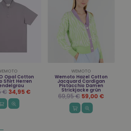
 Nørgaard -
WEMOTO
penhagen
Wemoto Amalia Dark
Am
gaard Thor Fine
Green Jumpsuit Damen
T-Shirt Herren
Einteiler grün
beige
Normaler
129,95 €
89,00 €
er
5 €
25,00 €
Preis