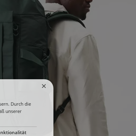
×
sern. Durch die
äß unserer
nktionalität