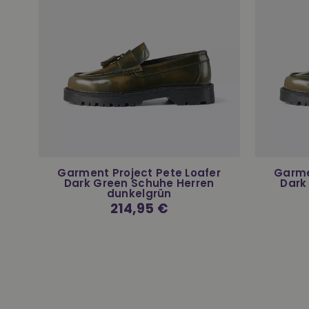
Garment Project Pete Loafer
Garme
la
Dark Green Schuhe Herren
Dark
dunkelgrün
Normaler
214,95 €
Preis