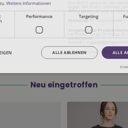
Die ADDO Jeans ist die ideal
 zu.
Weitere Informationen
legen. Mit ihrem urbanen Lo
Alltag geeignet und verleiht
t
Performance
Targeting
Fu
Material:
97 % Baumwolle (-B
h
Angaben zur Produktsiche
Hersteller: Kings Of Indigo 
Niederlande
Kontakt: support@kingsofin
Artikelnummer:
K250151004
EIGEN
ALLE ABLEHNEN
ALLE A
POWE
Neu eingetroffen