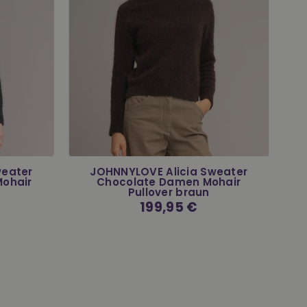
weater
JOHNNYLOVE Alicia Sweater
Mohair
Chocolate Damen Mohair
Pullover braun
Normaler
199,95 €
Preis