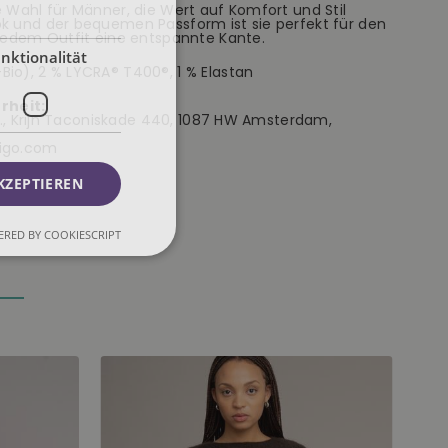
e Wahl für Männer, die Wert auf Komfort und Stil
ok und der bequemen Passform ist sie perfekt für den
 jedem Outfit eine entspannte Kante.
nktionalität
io), 2 % LYCRA® T400®, 1 % Elastan
rheit:
B.V., Krijn Taconiskade 440, 1087 HW Amsterdam,
digo.com
KZEPTIEREN
RED BY COOKIESCRIPT