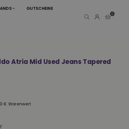
RANDS
GUTSCHEINE
0
ddo Atria Mid Used Jeans Tapered
50 € Warenwert
!