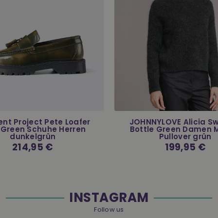
nt Project Pete Loafer
JOHNNYLOVE Alicia S
 Green Schuhe Herren
Bottle Green Damen 
dunkelgrün
Pullover grün
Normaler
214,95 €
Normaler
199,95 €
Preis
Preis
INSTAGRAM
Follow us