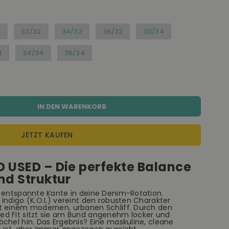
2
33/32
34/32
36/32
30/34
4
34/34
36/34
IN DEN WARENKORB
JETZT KAUFEN
D USED – Die perfekte Balance
nd Struktur
e entspannte Kante in deine Denim-Rotation.
Indigo (K.O.I.) vereint den robusten Charakter
t einem modernen, urbanen Schliff. Durch den
ed Fit
sitzt sie am Bund angenehm locker und
chel hin. Das Ergebnis? Eine maskuline, cleane
m ist, aber immer angezogen aussieht.