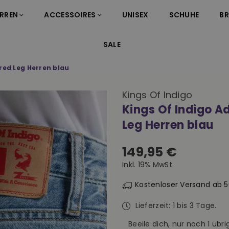
RREN
ACCESSOIRES
UNISEX
SCHUHE
B
SALE
red Leg Herren blau
Kings Of Indigo
Kings Of Indigo A
Leg Herren blau
149,95 €
Normaler
Inkl. 19% MwSt.
Preis
Kostenloser Versand ab 
Lieferzeit: 1 bis 3 Tage.
Beeile dich, nur noch
1
übrig