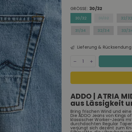
GRÖSSE:
30/32
30/32
31/32
32/3
31/34
32/34
33/3
Lieferung & Rücksendung
Menge
Decrease
Increase
quantity
quantity
for
for
Kings
Kings
Of
Of
Indigo
Indigo
Addo
Addo
ADDO | ATRIA MI
Atria
Atria
Mid
Mid
aus Lässigkeit u
Used
Used
Jeans
Jeans
Bring frischen Wind und ein
Die ADDO Jeans von Kings of 
Tapered
Tapered
klassischer Worker-Jeans mi
Leg
Leg
durchdachten
Regular Taper
Herren
Herren
verjüngt sich dezent zum Knö
blau
blau
Silhouette, die ultra-beque