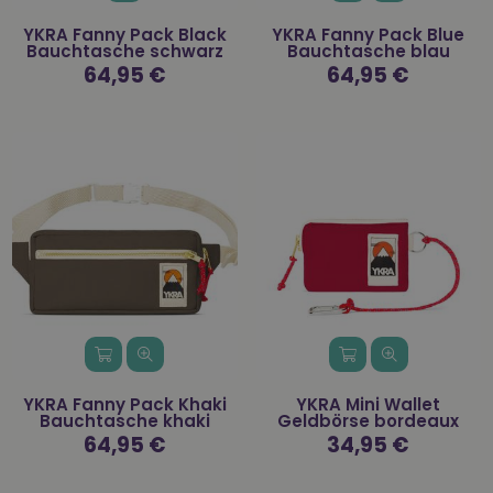
YKRA Fanny Pack Black
YKRA Fanny Pack Blue
Bauchtasche schwarz
Bauchtasche blau
Normaler
64,95 €
Normaler
64,95 €
Preis
Preis
YKRA Fanny Pack Khaki
YKRA Mini Wallet
Bauchtasche khaki
Geldbörse bordeaux
Normaler
64,95 €
Normaler
34,95 €
Preis
Preis