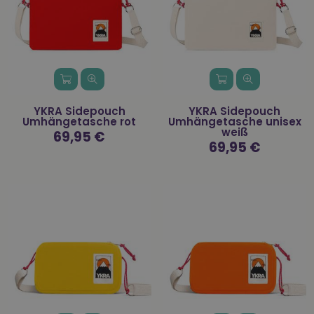
YKRA Sidepouch
YKRA Sidepouch
Umhängetasche rot
Umhängetasche unisex
weiß
Normaler
69,95 €
Preis
Normaler
69,95 €
Preis