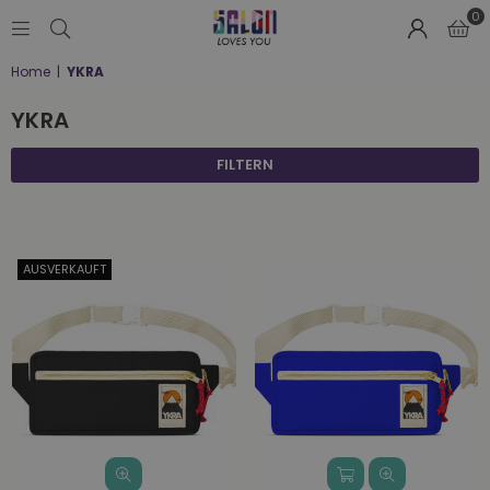
0
SALON
Home
|
YKRA
LOVES
YOU
YKRA
;-)
FILTERN
AUSVERKAUFT