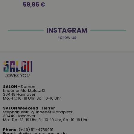
Normaler
59,95 €
Preis
INSTAGRAM
Follow us
SALON
- Damen
Lindener Marktplatz 12
30449 Hannover
Mo.-Fr.: 10-19 Uhr, Sa.: 10-16 Uhr
SALON Weekend
- Herren
Stephanusstr. 2/Lindener Marktplatz
30449 Hannover
Mo.-Do.: 13-19 Uhr, Fr.: 10-19 Uhr, Sa.: 10-16 Uhr
Phone:
(+49) 511-4739991
Email:
info@salon-loves-you.de