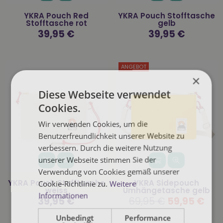
YKRA Pouch Red
YKRA Pouch Stofftasche
Stofftasche rot
gelb
Normaler
39,95 €
Normaler
39,95 €
Preis
Preis
ANGEBOT
×
Diese Webseite verwendet
Cookies.
Wir verwenden Cookies, um die
Benutzerfreundlichkeit unserer Website zu
verbessern. Durch die weitere Nutzung
unserer Webseite stimmen Sie der
Verwendung von Cookies gemäß unserer
YKRA Pouch Stofftasche
YKRA Sidepouch
Cookie-Richtlinie zu.
Weitere
weiss
Umhängetasche gelb
Informationen
Normaler
39,95 €
Normaler
69,95 €
59,95 €
Preis
Preis
Unbedingt
Performance