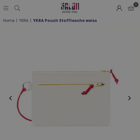
0
SALON
Home
|
YKRA
|
YKRA Pouch Stofftasche weiss
LOVES
YOU
;-)