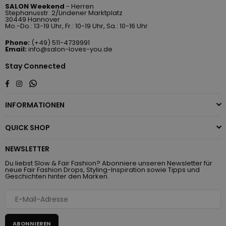
SALON Weekend
- Herren
Stephanusstr. 2/Lindener Marktplatz
30449 Hannover
Mo.-Do.: 13-19 Uhr, Fr.: 10-19 Uhr, Sa.: 10-16 Uhr
Phone:
(+49) 511-4739991
Email:
info@salon-loves-you.de
Stay Connected
Whatsapp
Facebook
Instagram
INFORMATIONEN
QUICK SHOP
NEWSLETTER
Du liebst Slow & Fair Fashion? Abonniere unseren Newsletter für
neue Fair Fashion Drops, Styling-Inspiration sowie Tipps und
Geschichten hinter den Marken.
ABONNIEREN