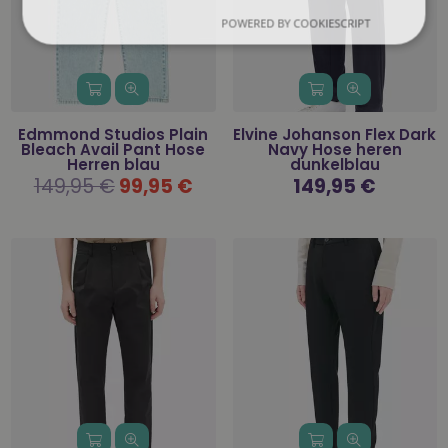
POWERED BY COOKIESCRIPT
Edmmond Studios Plain
Elvine Johanson Flex Dark
Bleach Avail Pant Hose
Navy Hose heren
Herren blau
dunkelblau
Normaler
149,95 €
99,95 €
Normaler
149,95 €
Preis
Preis