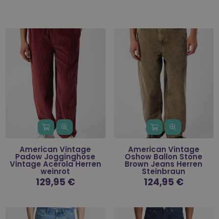
American Vintage
American Vintage
Padow Jogginghose
Oshow Ballon Stone
Vintage Acerola Herren
Brown Jeans Herren
weinrot
Steinbraun
Normaler
129,95 €
Normaler
124,95 €
Preis
Preis