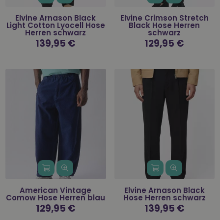
Elvine Arnason Black
Elvine Crimson Stretch
Light Cotton Lyocell Hose
Black Hose Herren
Herren schwarz
schwarz
Normaler
139,95 €
Normaler
129,95 €
Preis
Preis
American Vintage
Elvine Arnason Black
Comow Hose Herren blau
Hose Herren schwarz
Normaler
129,95 €
Normaler
139,95 €
Preis
Preis