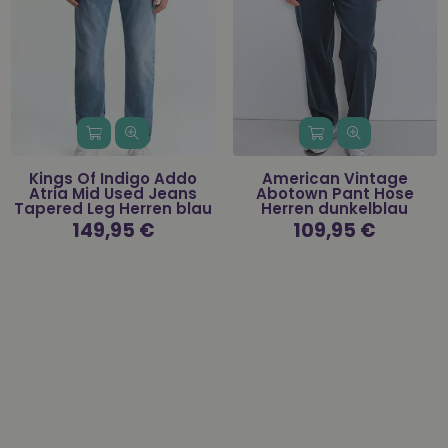
Kings Of Indigo Addo
American Vintage
Atria Mid Used Jeans
Abotown Pant Hose
Tapered Leg Herren blau
Herren dunkelblau
Normaler
149,95 €
Normaler
109,95 €
Preis
Preis