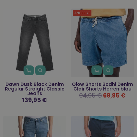
ANGEBOT
Dawn Dusk Black Denim
Olow Shorts Bodhi Denim
Regular Straight Classic
Clair Shorts Herren blau
Jeans
Normaler
94,95 €
69,95 €
Preis
Normaler
139,95 €
Preis