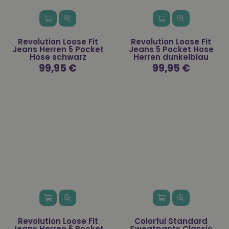
Revolution Loose Fit
Revolution Loose Fit
Jeans Herren 5 Pocket
Jeans 5 Pocket Hose
Hose schwarz
Herren dunkelblau
Normaler
99,95 €
Normaler
99,95 €
Preis
Preis
Revolution Loose Fit
Colorful Standard
Jeans Herren 5 Pocket
Sweatpants Classic