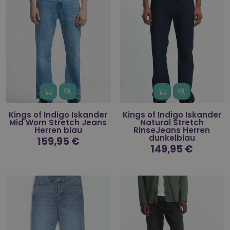
Kings of Indigo Iskander
Kings of Indigo Iskander
Mid Worn Stretch Jeans
Natural Stretch
Herren blau
RinseJeans Herren
dunkelblau
Normaler
159,95 €
Preis
Normaler
149,95 €
Preis