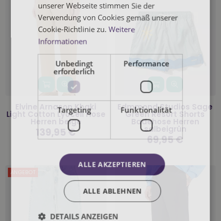
unserer Webseite stimmen Sie der
Verwendung von Cookies gemäß unserer
Cookie-Richtlinie zu.
Weitere
Informationen
Unbedingt
Performance
erforderlich
Elvine Arnason Khaki
Edmmond Studios Sage
Targeting
Funktionalität
Light Cotton Lyocell Hose
Green Resort Shorts
Herren beige
Badehose Herren
salbeigrün
Normaler
139,95 €
Preis
Normaler
69,95 €
Preis
ALLE AKZEPTIEREN
ANGEBOT
ALLE ABLEHNEN
DETAILS ANZEIGEN