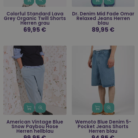
Colorful Standard Lava
Dr. Denim Mid Fade Omar
Grey Organic Twill Shorts
Relaxed Jeans Herren
Herren grau
blau
Normaler
69,95 €
Normaler
89,95 €
Preis
Preis
American Vintage Blue
Wemoto Blue Denim 5-
Snow Paybou Hose
Pocket Jeans Shorts
Herren hellblau
Herren blau
Normaler
99,95 €
Normaler
94,95 €