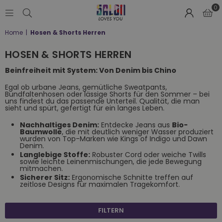
0
SALON
Home
|
Hosen & Shorts Herren
LOVES
YOU
HOSEN & SHORTS HERREN
;-)
Beinfreiheit mit System: Von Denim bis Chino
Egal ob urbane Jeans, gemütliche Sweatpants,
Bundfaltenhosen oder lässige Shorts für den Sommer – bei
uns findest du das passende Unterteil. Qualität, die man
sieht und spürt, gefertigt für ein langes Leben.
Nachhaltiges Denim:
Entdecke Jeans aus
Bio-
Baumwolle
, die mit deutlich weniger Wasser produziert
wurden von Top-Marken wie Kings of Indigo und Dawn
Denim.
Langlebige Stoffe:
Robuster Cord oder weiche Twills
sowie leichte Leinenmischungen, die jede Bewegung
mitmachen.
Sicherer Sitz:
Ergonomische Schnitte treffen auf
zeitlose Designs für maximalen Tragekomfort.
FILTERN