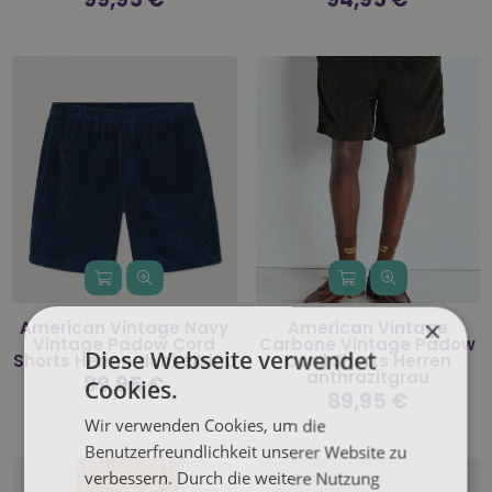
Preis
Preis
×
American Vintage Navy
American Vintage
Vintage Padow Cord
Carbone Vintage Padow
Diese Webseite verwendet
Shorts Herren dunkelblau
Cord Shorts Herren
anthrazitgrau
Normaler
89,95 €
Cookies.
Preis
Normaler
89,95 €
Preis
Wir verwenden Cookies, um die
Benutzerfreundlichkeit unserer Website zu
verbessern. Durch die weitere Nutzung