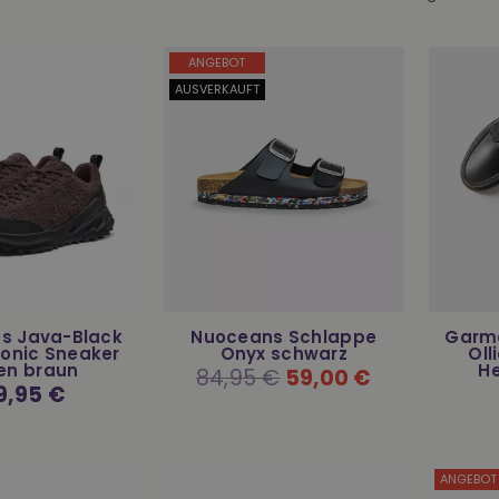
ANGEBOT
AUSVERKAUFT
s Java-Black
Nuoceans Schlappe
Garme
ionic Sneaker
Onyx schwarz
Oll
en braun
He
Normaler
84,95 €
59,00 €
Preis
maler
9,95 €
s
ANGEBOT