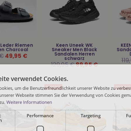
 Leder Riemen
Keen Uneek WK
KEE
en Charcoal
Sneaker Men Black
Sand
Sandalen Herren
r
 €
49,95 €
schwarz
Norm
119
Preis
Normaler
129,95 €
89,95 €
Preis
ite verwendet Cookies.
ANGEBOT
ANGEBOT
okies, um die Benutzerfreundlichkeit unserer Website zu verbes
unserer Webseite stimmen Sie der Verwendung von Cookies gem
 zu.
Weitere Informationen
t
Performance
Targeting
Fu
h