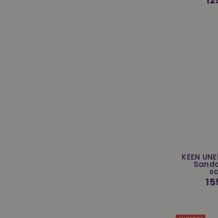
12
Pre
KEEN UNE
Sand
s
Nor
15
Prei