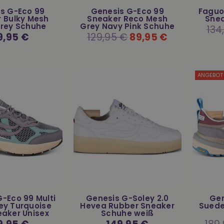
s G-Eco 99
Genesis G-Eco 99
Faguo
 Bulky Mesh
Sneaker Reco Mesh
Snea
rey Schuhe
Grey Navy Pink Schuhe
Norm
134
Preis
maler
9,95 €
Normaler
129,95 €
89,95 €
is
Preis
ANGEBOT
-Eco 99 Multi
Genesis G-Soley 2.0
Ge
ey Turquoise
Hevea Rubber Sneaker
Suede
eaker Unisex
Schuhe weiß
maler
Normaler
Norm