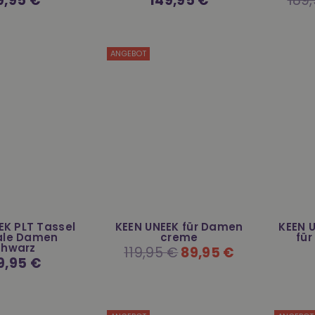
9,95 €
149,95 €
189
is
Preis
Preis
ANGEBOT
EK PLT Tassel
KEEN UNEEK für Damen
KEEN 
ale Damen
creme
fü
chwarz
Normaler
119,95 €
89,95 €
Preis
maler
9,95 €
s