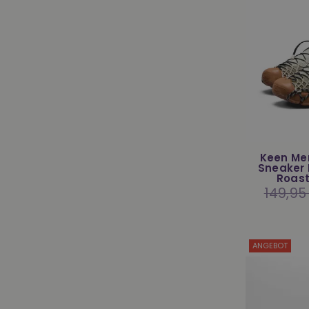
Keen Me
Sneaker 
Roas
Normaler
149,95
Preis
ANGEBOT