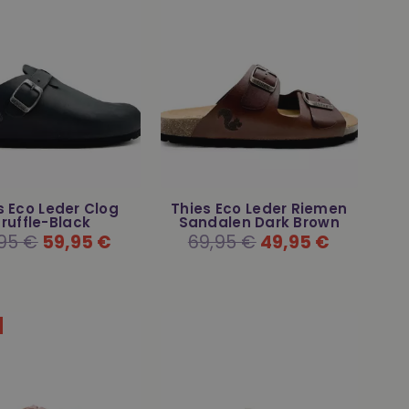
s Eco Leder Clog
Thies Eco Leder Riemen
ruffle-Black
Sandalen Dark Brown
aler
95 €
59,95 €
Normaler
69,95 €
49,95 €
s
Preis