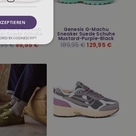
KZEPTIEREN
is Ultra Rec Rub
Genesis G-Machu
er Suede Schuhe
Sneaker Suede Schuhe
White-Grey
Mustard-Purple-Black
RED BY COOKIESCRIPT
aler
,95 €
99,95 €
Normaler
189,95 €
129,95 €
Preis