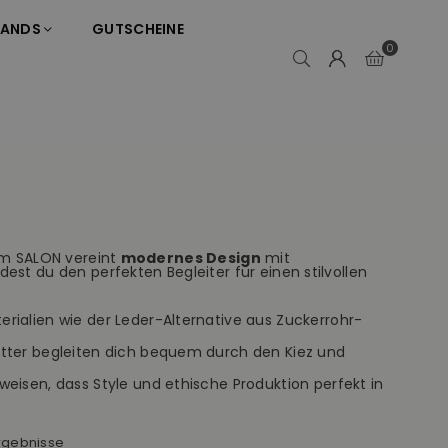
RANDS
GUTSCHEINE
0
im SALON vereint
modernes Design
mit
dest du den perfekten Begleiter für einen stilvollen
ialien wie der Leder-Alternative aus Zuckerrohr-
ter begleiten dich bequem durch den Kiez und
eisen, dass Style und ethische Produktion perfekt in
rgebnisse