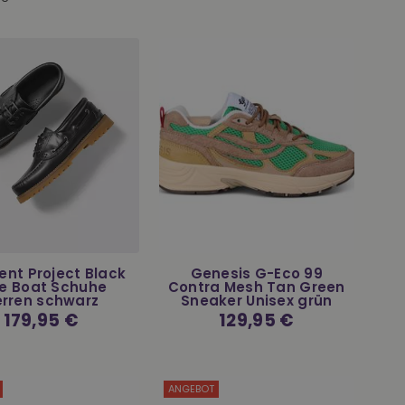
nt Project Black
Genesis G-Eco 99
ie Boat Schuhe
Contra Mesh Tan Green
rren schwarz
Sneaker Unisex grün
Normaler
179,95 €
Normaler
129,95 €
Preis
Preis
ANGEBOT