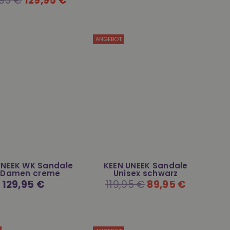
,95 €
129,95 €
ANGEBOT
UNEEK WK Sandale
KEEN UNEEK Sandale
r Damen creme
Unisex schwarz
Normaler
129,95 €
Normaler
119,95 €
89,95 €
Preis
Preis