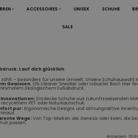
RREN
ACCESSOIRES
UNISEX
SCHUHE
B
SALE
bdruck: Lauf dich glücklich
t zählt – besonders für unsere Umwelt. Unsere Schuhauswahl 
em Gewissen
. Ob cleaner Sneaker oder robuster Boot: Hier fin
t minimalem ökologischem Fußabdruck.
Innovationen:
Entdecke Schuhe aus zukunftsweisenden Mater
, recyceltem PET oder Naturkautschuk.
fort pur:
Ergonomische Designs und atmungsaktive Innenfut
hinaus.
arente Wege:
Von Top-Marken wie Genesis oder keen, die bew
huh passen.
Anzeigen: 33 E