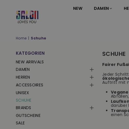
NEW
DAMEN
HE
SALON
LOVES
YOU
Home
|
Schuhe
;-)
SCHUHE
KATEGORIEN
NEW ARRIVALS
Fairer Fußa
DAMEN
Jeder Schrit
HERREN
ökologisch
Auftritt mi
ACCESSOIRES
Vegane 
UNISEX
Abfällen
SCHUHE
Laufkom
darüber 
BRANDS
Transp
einen Sc
GUTSCHEINE
SALE