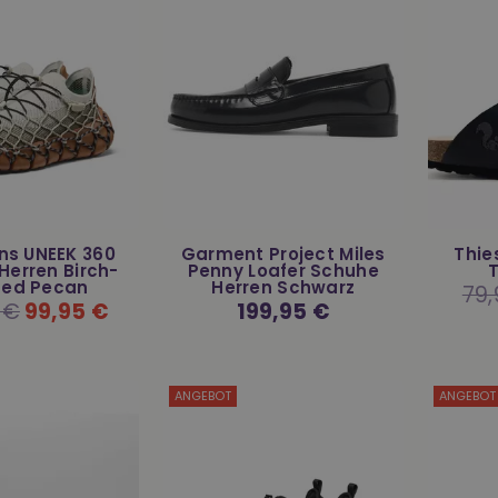
ns UNEEK 360
Garment Project Miles
Thie
Herren Birch-
Penny Loafer Schuhe
T
ted Pecan
Herren Schwarz
Norm
79,
Prei
 €
99,95 €
Normaler
199,95 €
Preis
ANGEBOT
ANGEBOT