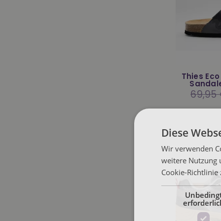
Thies Eco
Sandal
Normale
69,95
Preis
Diese Webse
Wir verwenden Co
weitere Nutzung 
Cookie-Richtlinie
Unbeding
erforderlic