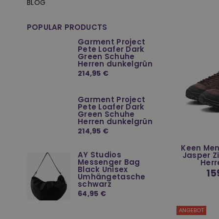
BLOG
POPULAR PRODUCTS
Garment Project
Pete Loafer Dark
Green Schuhe
Herren dunkelgrün
Normaler
214,95 €
Preis
Garment Project
Pete Loafer Dark
Green Schuhe
Herren dunkelgrün
Normaler
214,95 €
Preis
Keen Men
AY Studios
Jasper Z
Messenger Bag
Herr
Black Unisex
Nor
15
Umhängetasche
Prei
schwarz
Normaler
64,95 €
Preis
ANGEBOT