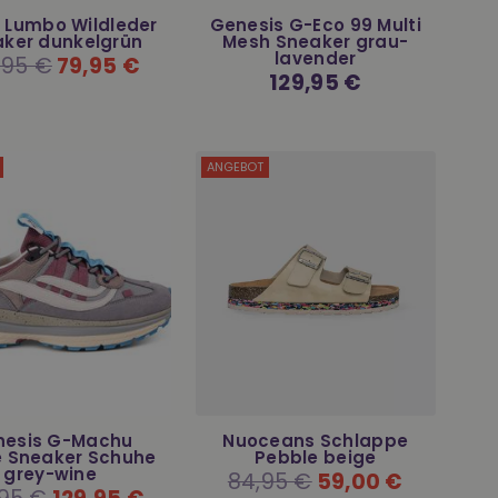
 Lumbo Wildleder
Genesis G-Eco 99 Multi
ker dunkelgrün
Mesh Sneaker grau-
lavender
aler
,95 €
79,95 €
Normaler
129,95 €
Preis
ANGEBOT
nesis G-Machu
Nuoceans Schlappe
 Sneaker Schuhe
Pebble beige
grey-wine
Normaler
84,95 €
59,00 €
Preis
aler