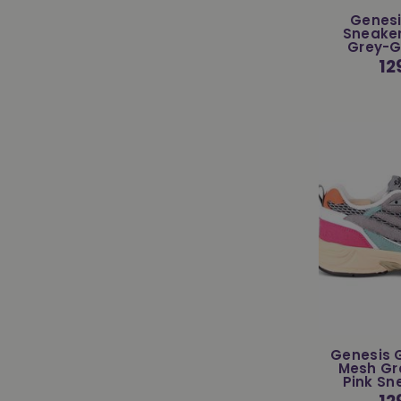
Genesi
Sneaker
Grey-G
Nor
12
Pre
Genesis G
Mesh Gr
Pink Sn
Nor