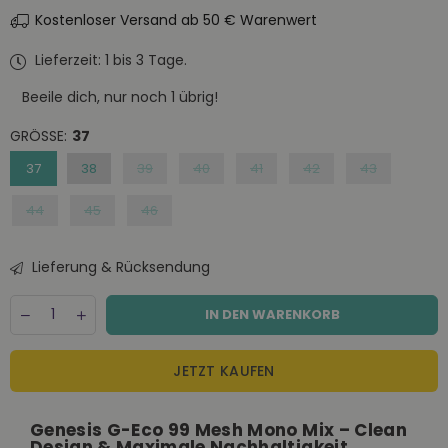
Kostenloser Versand ab 50 € Warenwert
Lieferzeit: 1 bis 3 Tage.
Beeile dich, nur noch
1
übrig!
GRÖSSE:
37
37
38
39
40
41
42
43
44
45
46
Lieferung & Rücksendung
Menge
Decrease
Increase
IN DEN WARENKORB
quantity
quantity
for
for
Genesis
Genesis
JETZT KAUFEN
G-
G-
Eco
Eco
99
99
Genesis G-Eco 99 Mesh Mono Mix – Clean
Mesh
Mesh
Design & Maximale Nachhaltigkeit