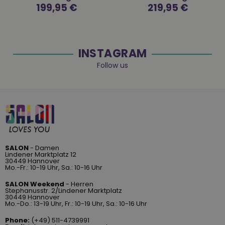
Normaler
199,95 €
Normaler
219,95 €
Preis
Preis
INSTAGRAM
Follow us
SALON
- Damen
Lindener Marktplatz 12
30449 Hannover
Mo.-Fr.: 10-19 Uhr, Sa.: 10-16 Uhr
SALON Weekend
- Herren
Stephanusstr. 2/Lindener Marktplatz
30449 Hannover
Mo.-Do.: 13-19 Uhr, Fr.: 10-19 Uhr, Sa.: 10-16 Uhr
Phone:
(+49) 511-4739991