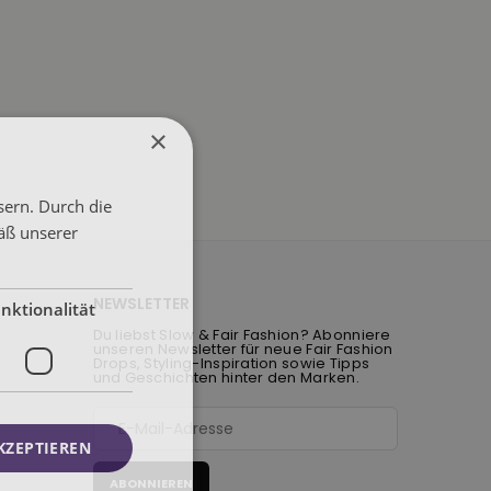
×
sern. Durch die
äß unserer
NEWSLETTER
nktionalität
Du liebst Slow & Fair Fashion? Abonniere
unseren Newsletter für neue Fair Fashion
Drops, Styling-Inspiration sowie Tipps
und Geschichten hinter den Marken.
KZEPTIEREN
ABONNIEREN