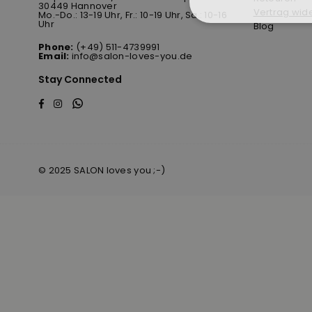
30449 Hannover
Vertrag wid
Mo.-Do.: 13-19 Uhr, Fr.: 10-19 Uhr, Sa.: 10-16
Uhr
Blog
Phone:
(+49) 511-4739991
Email:
info@salon-loves-you.de
Stay Connected
Whatsapp
Facebook
Instagram
© 2025 SALON loves you ;-)