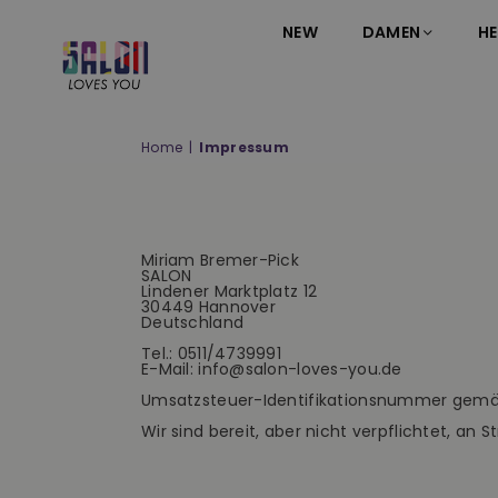
NEW
DAMEN
HE
SALON
LOVES
YOU
Home
|
Impressum
;-)
Miriam Bremer-Pick
SALON
Lindener Marktplatz 12
30449 Hannover
Deutschland
Tel.: 0511/4739991
E-Mail: info@salon-loves-you.de
Umsatzsteuer-Identifikationsnummer gemä
Wir sind bereit, aber nicht verpflichtet, an