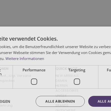
ite verwendet Cookies.
okies, um die Benutzerfreundlichkeit unserer Website zu verbes
unserer Webseite stimmen Sie der Verwendung von Cookies gem
 zu.
Weitere Informationen
ONEN
QUICK SHOP
t
Performance
Targeting
Fu
h
Mwst., zzgl. Versand
NEW ARRIVALS
ngzeiten
DAMEN
HERREN
ACCESSOIRES
UNISEX
SCHUHE
EIGEN
ALLE ABLEHNEN
ALLE A
lehrung
BRANDS
GUTSCHEINE