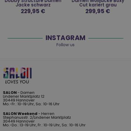
Dobby Structure Damen
Damen Wolljacke Boxy
Jacke schwarz
Cut kariert grau
Normaler
229,95 €
Normaler
299,95 €
Preis
Preis
INSTAGRAM
Follow us
SALON
- Damen
Lindener Marktplatz 12
30449 Hannover
Mo.-Fr.: 10-19 Uhr, Sa.: 10-16 Uhr
SALON Weekend
- Herren
Stephanusstr. 2/Lindener Marktplatz
30449 Hannover
Mo.-Do.: 13-19 Uhr, Fr.: 10-19 Uhr, Sa.: 10-16 Uhr