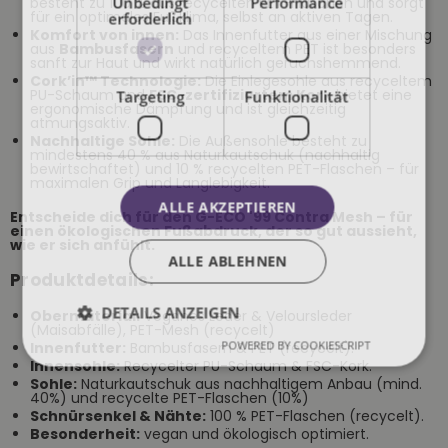
Unbedingt
Performance
besteht zu 100 % aus recycelten PET-Flaschen und sorgt
für ein optimales Fußklima, selbst an aktiven Tagen.
erforderlich
Komfort von innen:
Das Innenfutter aus einer Mischung
aus
Bambusfasern
und recyceltem PET ist besonders
sanft zur Haut und wirkt natürlich geruchshemmend.
Cork’in™ Technologie:
Die Einlegesohle aus recyceltem
PU-Schaum und
FSC-zertifiziertem Kork
bietet eine
Targeting
Funktionalität
ergonomische Dämpfung und ist gleichzeitig
atmungsaktiv.
Nachhaltige Sohle:
Die Außensohle besteht zu
mindestens 40 % aus Naturkautschuk (nachhaltig
bewirtschaftet) und 10 % recycelten PET-Flaschen – für
maximalen Grip und Langlebigkeit.
ALLE AKZEPTIEREN
Entscheide dich für den G-ECO '99 Contra Mesh – für
einen ökologischen Fußabdruck, der so gut aussieht,
wie er sich anfühlt.
ALLE ABLEHNEN
Produktdetails:
DETAILS ANZEIGEN
Obermaterial:
Veganes Leder & Veloursleder
(Maisabfälle), PET-Mesh (recycelt)
POWERED BY COOKIESCRIPT
Innenfutter:
Bambusfasern & PET (recycelt).
Innensohle:
Recycelter PU-Schaum & FSC-Kork.
Sohle:
Naturkautschuk aus nachhaltigem Anbau (mind.
40%) und recycelte PET-Flaschen (10%)
Schnürsenkel & Nähte:
100 % PET-Flaschen (recycelt).
Besonderheit:
vegan und ökologisch optimiert.