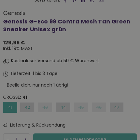
Jetzt teilen:
Genesis
Genesis G-Eco 99 Contra Mesh Tan Green
Sneaker Unisex grün
129,95 €
Normaler
Inkl. 19% MwSt.
Preis
Kostenloser Versand ab 50 € Warenwert
Lieferzeit: 1 bis 3 Tage.
Beeile dich, nur noch
1
übrig!
GRÖSSE:
41
41
42
43
44
45
46
47
Lieferung & Rücksendung
Menge
Decrease
Increase
IN DEN WARENKORB