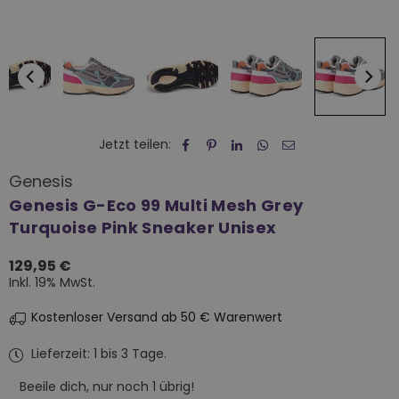
Jetzt teilen:
Genesis
Genesis G-Eco 99 Multi Mesh Grey
Turquoise Pink Sneaker Unisex
129,95 €
Normaler
Inkl. 19% MwSt.
Preis
Kostenloser Versand ab 50 € Warenwert
Lieferzeit: 1 bis 3 Tage.
Beeile dich, nur noch
1
übrig!