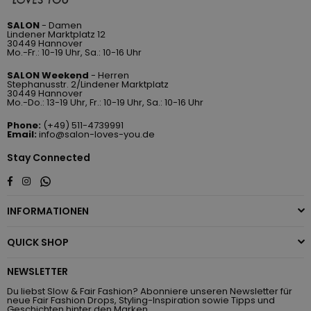
SALON
- Damen
Lindener Marktplatz 12
30449 Hannover
Mo.-Fr.: 10-19 Uhr, Sa.: 10-16 Uhr
SALON Weekend
- Herren
Stephanusstr. 2/Lindener Marktplatz
30449 Hannover
Mo.-Do.: 13-19 Uhr, Fr.: 10-19 Uhr, Sa.: 10-16 Uhr
Phone:
(+49) 511-4739991
Email:
info@salon-loves-you.de
Stay Connected
Whatsapp
Facebook
Instagram
INFORMATIONEN
QUICK SHOP
NEWSLETTER
Du liebst Slow & Fair Fashion? Abonniere unseren Newsletter für
neue Fair Fashion Drops, Styling-Inspiration sowie Tipps und
Geschichten hinter den Marken.