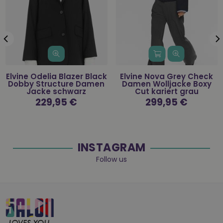
Elvine Odelia Blazer Black
Elvine Nova Grey Check
Dobby Structure Damen
Damen Wolljacke Boxy
Jacke schwarz
Cut kariert grau
Normaler
229,95 €
Normaler
299,95 €
Preis
Preis
INSTAGRAM
Follow us