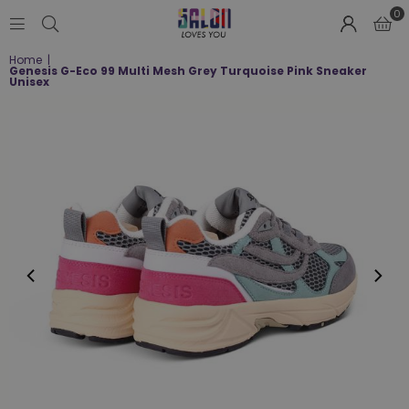
0
SALON
Home
|
LOVES
Genesis G-Eco 99 Multi Mesh Grey Turquoise Pink Sneaker
YOU
Unisex
;-)