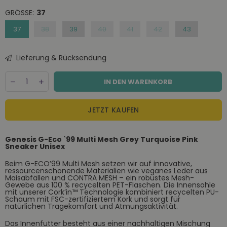
GRÖSSE:
37
37
38
39
40
41
42
43
Lieferung & Rücksendung
Menge
Decrease
Increase
IN DEN WARENKORB
quantity
quantity
for
for
Genesis
Genesis
JETZT KAUFEN
G-
G-
Eco
Eco
99
99
Genesis G-Eco `99 Multi Mesh Grey Turquoise Pink
Multi
Multi
Sneaker Unisex
Mesh
Mesh
Grey
Grey
Beim G-ECO’99 Multi Mesh setzen wir auf innovative,
Turquoise
Turquoise
ressourcenschonende Materialien wie veganes Leder aus
Pink
Pink
Maisabfällen und CONTRA MESH – ein robustes Mesh-
Sneaker
Sneaker
Gewebe aus 100 % recycelten PET-Flaschen. Die Innensohle
mit unserer Cork’in™ Technologie kombiniert recycelten PU-
Unisex
Unisex
Schaum mit FSC-zertifiziertem Kork und sorgt für
natürlichen Tragekomfort und Atmungsaktivität.
Das Innenfutter besteht aus einer nachhaltigen Mischung