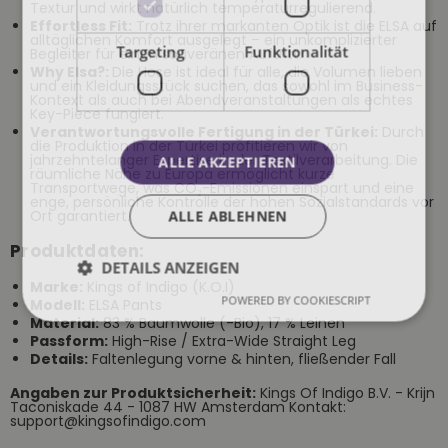
Textur und wirkt natürlich temperaturregulierend.
Effortless Fit:
Trotz ihrer markanten Optik ist die ELSA auf
alltäglichen Komfort ausgelegt – ein unkomplizierter
Targeting
Funktionalität
Begleiter für einen souveränen Auftritt.
Why Elsa?:
Die Hose ist ideal für alle, die Volumen lieben
und ein Kleidungsstück suchen, das sowohl im Business-
Kontext als auch bei Abendveranstaltungen als echtes
Key-Piece fungiert.
Verantwortungsvolle Fertigung in der Türkei:
Durch
die Produktion in der Türkei profitieren wir von
jahrzehntelanger Expertise in der Textilverarbeitung. Die
ALLE AKZEPTIEREN
räumliche Nähe zu Europa ermöglicht kurze
Transportwege, was CO₂-Emissionen einspart und eine
enge, persönliche Kontrolle der hohen Sozialstandards vor
Ort garantiert.
ALLE ABLEHNEN
Produktdaten:
DETAILS ANZEIGEN
Marke:
Kings of Indigo (K.O.I)
POWERED BY COOKIESCRIPT
Modell:
ELSA Pants
Material:
83 % Baumwolle (-Bio), 17 % Leinen
Passform:
High-Rise / Extra-Wide Straight Leg
Details:
Faltenlegung vorne & hinten, fließender Fall
Angaben zur Produktsicherheit:
Kings Of Indigo B.V. - Krijn
Taconiskade 44 - 1087 HW Amsterdam Kontakt:
support@kingsofindigo.com