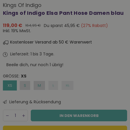
Kings Of Indigo
Kings of Indigo Elsa Pant Hose Damen blau
119,00 €
Du sparst
45,95 €
(
27
% Rabatt)
164,95 €
Normaler
Inkl. 19% MwSt.
Preis
Kostenloser Versand ab 50 € Warenwert
Lieferzeit: 1 bis 3 Tage.
Beeile dich, nur noch
1
übrig!
GRÖSSE:
XS
XS
S
M
L
XL
Lieferung & Rücksendung
Menge
Decrease
Increase
IN DEN WARENKORB
quantity
quantity
for
for