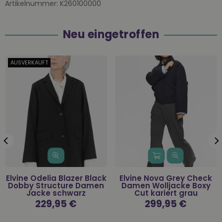
Artikelnummer:
K260100000
Neu eingetroffen
AUSVERKAUFT
Elvine Odelia Blazer Black
Elvine Nova Grey Check
Dobby Structure Damen
Damen Wolljacke Boxy
Jacke schwarz
Cut kariert grau
Normaler
229,95 €
Normaler
299,95 €
Preis
Preis