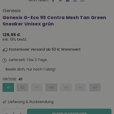
Jetzt teilen:
Genesis
Genesis G-Eco 99 Contra Mesh Tan Green
Sneaker Unisex grün
129,95 €
Normaler
Inkl. 19% MwSt.
Preis
Kostenloser Versand ab 50 € Warenwert
Lieferzeit: 1 bis 3 Tage.
Beeile dich, nur noch
1
übrig!
GRÖSSE:
41
41
42
43
44
45
46
47
Lieferung & Rücksendung
Menge
Decrease
Increase
IN DEN WARENKORB