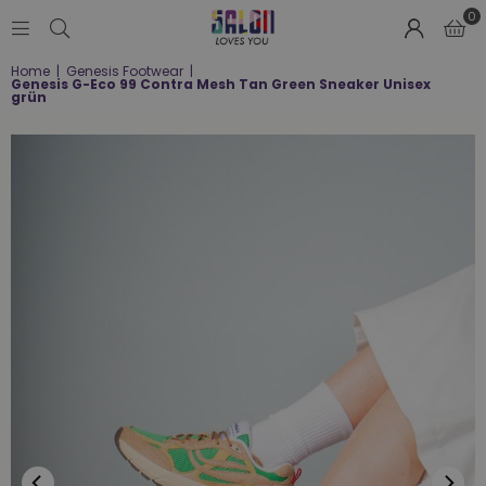
0
SALON
Home
|
Genesis Footwear
|
LOVES
Genesis G-Eco 99 Contra Mesh Tan Green Sneaker Unisex
YOU
grün
;-)