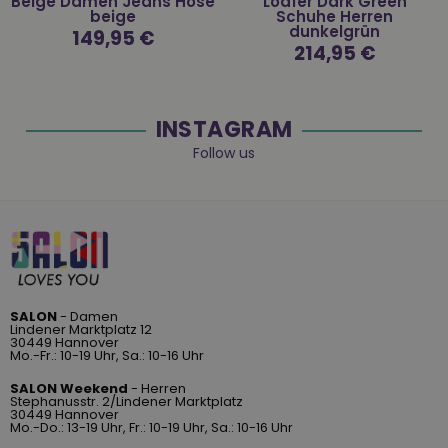
Beige Damen Jeans Hose
Loafer Dark Green
beige
Schuhe Herren
dunkelgrün
Normaler
149,95 €
Preis
Normaler
214,95 €
Preis
INSTAGRAM
Follow us
SALON
- Damen
Lindener Marktplatz 12
30449 Hannover
Mo.-Fr.: 10-19 Uhr, Sa.: 10-16 Uhr
SALON Weekend
- Herren
Stephanusstr. 2/Lindener Marktplatz
30449 Hannover
Mo.-Do.: 13-19 Uhr, Fr.: 10-19 Uhr, Sa.: 10-16 Uhr