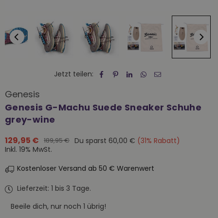
Jetzt teilen:
Genesis
Genesis G-Machu Suede Sneaker Schuhe
grey-wine
129,95 €
Du sparst
60,00 €
(
31
% Rabatt)
189,95 €
Normaler
Inkl. 19% MwSt.
Preis
Kostenloser Versand ab 50 € Warenwert
Lieferzeit: 1 bis 3 Tage.
Beeile dich, nur noch
1
übrig!