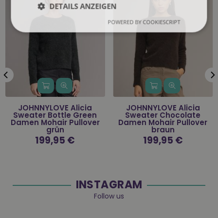
DETAILS ANZEIGEN
POWERED BY COOKIESCRIPT
JOHNNYLOVE Alicia
JOHNNYLOVE Alicia
Sweater Bottle Green
Sweater Chocolate
Damen Mohair Pullover
Damen Mohair Pullover
grün
braun
Normaler
199,95 €
Normaler
199,95 €
Preis
Preis
INSTAGRAM
Follow us