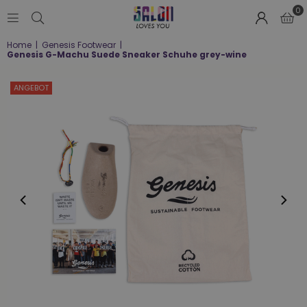
0
SALON
Home
|
Genesis Footwear
|
LOVES
Genesis G-Machu Suede Sneaker Schuhe grey-wine
YOU
;-)
ANGEBOT