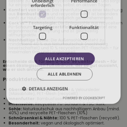
Unbedingt
Performance
besteht zu 100 % aus recycelten PET-Flaschen und sorgt
für ein optimales Fußklima, selbst an aktiven Tagen.
erforderlich
Komfort von innen:
Das Innenfutter aus einer Mischung
aus
Bambusfasern
und recyceltem PET ist besonders
sanft zur Haut und wirkt natürlich geruchshemmend.
Cork’in™ Technologie:
Die Einlegesohle aus recyceltem
PU-Schaum und
FSC-zertifiziertem Kork
bietet eine
Targeting
Funktionalität
ergonomische Dämpfung und ist gleichzeitig
atmungsaktiv.
Nachhaltige Sohle:
Die Außensohle besteht zu
mindestens 40 % aus Naturkautschuk (nachhaltig
bewirtschaftet) und 10 % recycelten PET-Flaschen – für
maximalen Grip und Langlebigkeit.
ALLE AKZEPTIEREN
Entscheide dich für den G-ECO '99 Contra Mesh – für
einen ökologischen Fußabdruck, der so gut aussieht,
wie er sich anfühlt.
ALLE ABLEHNEN
Produktdetails:
DETAILS ANZEIGEN
Obermaterial:
Veganes Leder & Veloursleder
(Maisabfälle), PET-Mesh (recycelt)
POWERED BY COOKIESCRIPT
Innenfutter:
Bambusfasern & PET (recycelt).
Innensohle:
Recycelter PU-Schaum & FSC-Kork.
Sohle:
Naturkautschuk aus nachhaltigem Anbau (mind.
40%) und recycelte PET-Flaschen (10%)
Schnürsenkel & Nähte:
100 % PET-Flaschen (recycelt).
Besonderheit:
vegan und ökologisch optimiert.