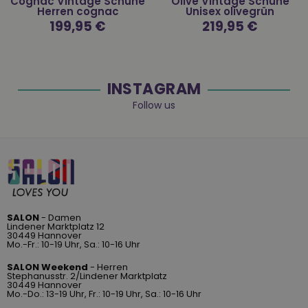
Cognac Vintage Schuhe
Olive Vintage Schuhe
Herren cognac
Unisex olivegrün
Normaler
199,95 €
Normaler
219,95 €
Preis
Preis
INSTAGRAM
Follow us
SALON
- Damen
Lindener Marktplatz 12
30449 Hannover
Mo.-Fr.: 10-19 Uhr, Sa.: 10-16 Uhr
SALON Weekend
- Herren
Stephanusstr. 2/Lindener Marktplatz
30449 Hannover
Mo.-Do.: 13-19 Uhr, Fr.: 10-19 Uhr, Sa.: 10-16 Uhr