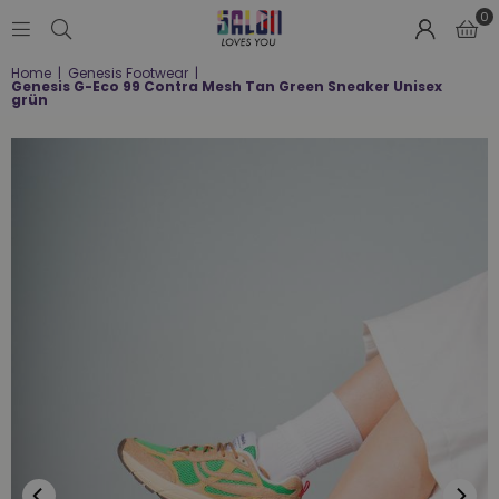
0
SALON
Home
|
Genesis Footwear
|
LOVES
Genesis G-Eco 99 Contra Mesh Tan Green Sneaker Unisex
YOU
grün
;-)