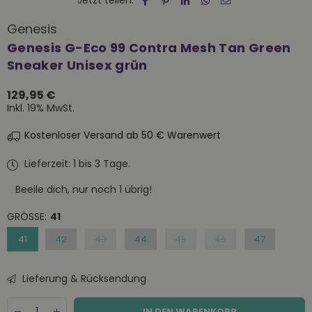
Jetzt teilen:
Genesis
Genesis G-Eco 99 Contra Mesh Tan Green
Sneaker Unisex grün
129,95 €
Normaler
Inkl. 19% MwSt.
Preis
Kostenloser Versand ab 50 € Warenwert
Lieferzeit: 1 bis 3 Tage.
Beeile dich, nur noch
1
übrig!
GRÖSSE:
41
41
42
43
44
45
46
47
Lieferung & Rücksendung
Menge
Decrease
Increase
IN DEN WARENKORB