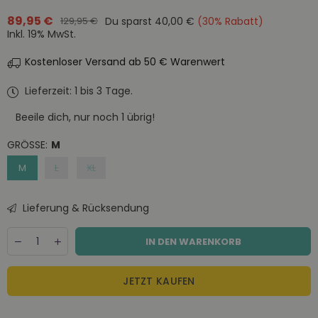
89,95 €
Du sparst
40,00 €
(
30
% Rabatt)
129,95 €
Normaler
Inkl. 19% MwSt.
Preis
Kostenloser Versand ab 50 € Warenwert
Lieferzeit: 1 bis 3 Tage.
Beeile dich, nur noch
1
übrig!
GRÖSSE:
M
M
L
XL
Lieferung & Rücksendung
Menge
Decrease
Increase
IN DEN WARENKORB
quantity
quantity
for
for
Portuguese
Portuguese
JETZT KAUFEN
Flannel
Flannel
gestreiftes
gestreiftes
Aaron
Aaron