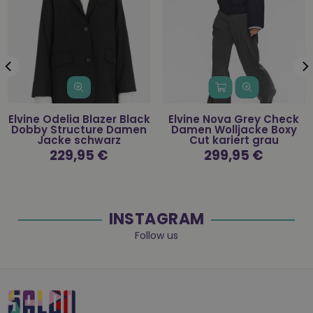
Elvine Odelia Blazer Black
Elvine Nova Grey Check
Dobby Structure Damen
Damen Wolljacke Boxy
Jacke schwarz
Cut kariert grau
Normaler
229,95 €
Normaler
299,95 €
Preis
Preis
INSTAGRAM
Follow us