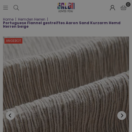
0
SALON
Home
|
Hemden Herren
|
LOVES
Portuguese Flannel gestreiftes Aaron Sand Kurzarm Hemd
YOU
Herren beige
;-)
ANGEBOT