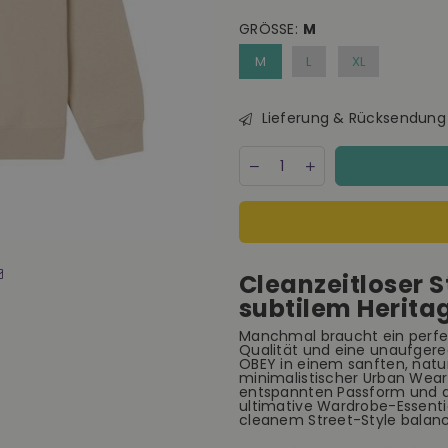
GRÖSSE:
M
M
L
XL
Lieferung & Rücksendung
Menge
Decrease
Increase
quantity
quantity
for
for
Obey
Obey
Silver
Silver
Grey
Grey
Established
Established
Cleanzeitloser 
Works
Works
Bold
Bold
subtilem Herita
Crew
Crew
Pullover
Pullover
Manchmal braucht ein perfe
Qualität und eine unaufgere
Herren
Herren
OBEY in einem sanften, natu
sand
sand
minimalistischer Urban Wear.
entspannten Passform und de
ultimative Wardrobe-Essent
cleanem Street-Style balanc