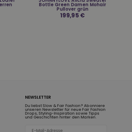
Loafer
JOHNNYLOVE Alicia Sweater
erren
Bottle Green Damen Mohair
Pullover grün
Normaler
199,95 €
Preis
NEWSLETTER
Du liebst Slow & Fair Fashion? Abonniere
unseren Newsletter für neue Fair Fashion
Drops, Styling-Inspiration sowie Tipps
und Geschichten hinter den Marken.