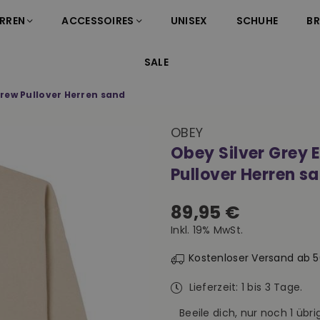
RREN
ACCESSOIRES
UNISEX
SCHUHE
B
SALE
Crew Pullover Herren sand
OBEY
Obey Silver Grey 
Pullover Herren s
89,95 €
Normaler
Inkl. 19% MwSt.
Preis
Kostenloser Versand ab 
Lieferzeit: 1 bis 3 Tage.
Beeile dich, nur noch
1
übrig