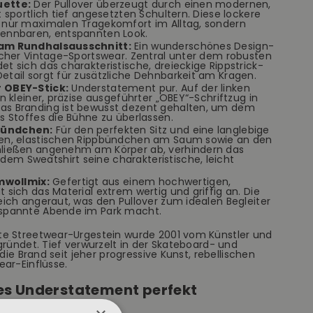
uette:
Der Pullover überzeugt durch einen modernen,
t sportlich tief angesetzten Schultern. Diese lockere
t nur maximalen Tragekomfort im Alltag, sondern
kennbaren, entspannten Look.
 am Rundhalsausschnitt:
Ein wunderschönes Design-
ischer Vintage-Sportswear. Zentral unter dem robusten
t sich das charakteristische, dreieckige Rippstrick-
etail sorgt für zusätzliche Dehnbarkeit am Kragen.
r OBEY-Stick:
Understatement pur. Auf der linken
in kleiner, präzise ausgeführter „OBEY“-Schriftzug in
as Branding ist bewusst dezent gehalten, um dem
es Stoffes die Bühne zu überlassen.
bündchen:
Für den perfekten Sitz und eine langlebige
ten, elastischen Rippbündchen am Saum sowie an den
hließen angenehm am Körper ab, verhindern das
em Sweatshirt seine charakteristische, leicht
wollmix:
Gefertigt aus einem hochwertigen,
 sich das Material extrem wertig und griffig an. Die
weich angeraut, was den Pullover zum idealen Begleiter
tspannte Abende im Park macht.
te Streetwear-Urgestein wurde 2001 vom Künstler und
gründet. Tief verwurzelt in der Skateboard- und
 die Brand seit jeher progressive Kunst, rebellischen
ear-Einflüsse.
ges Understatement perfekt