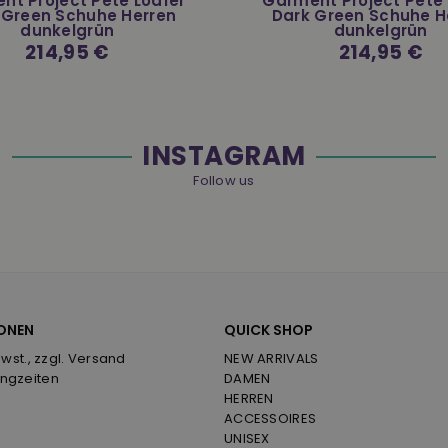
nt Project Pete Loafer
Garment Project Pete 
 Green Schuhe Herren
Dark Green Schuhe H
dunkelgrün
dunkelgrün
Normaler
214,95 €
Normaler
214,95 €
Preis
Preis
INSTAGRAM
Follow us
ONEN
QUICK SHOP
Mwst., zzgl. Versand
NEW ARRIVALS
ngzeiten
DAMEN
HERREN
ACCESSOIRES
UNISEX