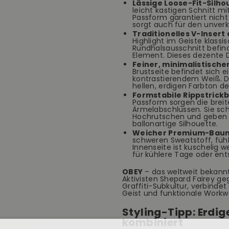
Lässige Loose-Fit-Silho
leicht kastigen Schnitt mi
Passform garantiert nich
sorgt auch für den unver
Traditionelles V-Insert
Highlight im Geiste klass
Rundhalsausschnitt befinde
Element. Dieses dezente D
Feiner, minimalistische
Brustseite befindet sich e
kontrastierendem Weiß. D
hellen, erdigen Farbton d
Formstabile Rippstrick
Passform sorgen die brei
Ärmelabschlüssen. Sie sc
Hochrutschen und geben d
ballonartige Silhouette.
Weicher Premium-Baum
schweren Sweatstoff, fühlt
Innenseite ist kuschelig 
für kühlere Tage oder en
OBEY
– das weltweit bekann
Aktivisten Shepard Fairey ge
Graffiti-Subkultur, verbindet
Geist und funktionale Workw
Styling-Tipp: Erdi
kombiniert