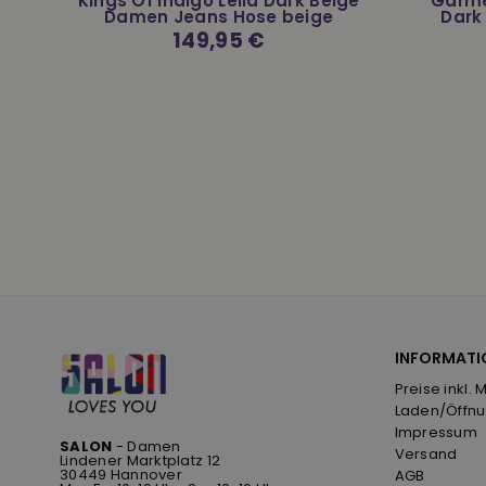
to
Kings Of Indigo Leila Dark Beige
Garme
Damen Jeans Hose beige
Dark
Normaler
149,95 €
Preis
INFORMATI
Preise inkl. 
Laden/Öffnu
Impressum
SALON
- Damen
Versand
Lindener Marktplatz 12
30449 Hannover
AGB