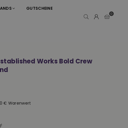
RANDS
GUTSCHEINE
0
Established Works Bold Crew
and
50 € Warenwert
!