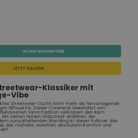
IN DEN WARENKORB
JETZT KAUFEN
Streetwear-Klassiker mit
ge-Vibe
ktes Streetwear-Outfit nicht mehr als hervorragende
gte Silhouette. Dieser Crewneck Sweatshirt von
rbelassenen Sand-Farbton verkörpert den Kern
 Mit seinen feinen Oldschool-Anleihen, der
m zurückhaltenden Branding ist dieser Pullover das
ial, das mühelos zwischen absolutem Komfort und
iert.