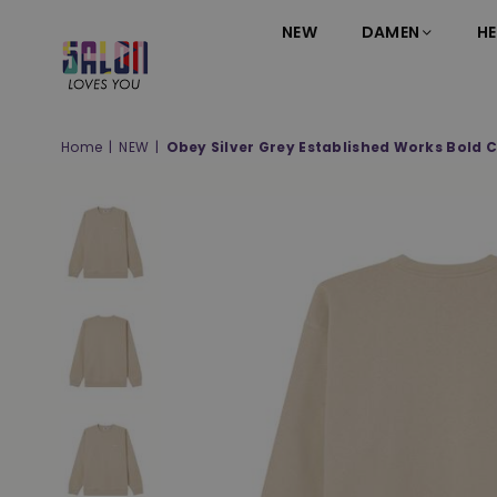
NEW
DAMEN
HE
SALON
LOVES
YOU
Home
|
NEW
|
Obey Silver Grey Established Works Bold 
;-)