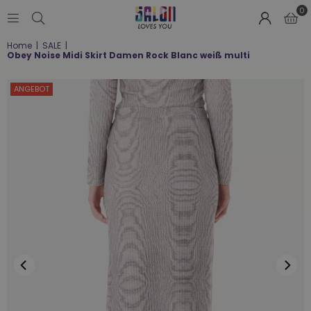
0
SALON
Home
|
SALE
|
LOVES
Obey Noise Midi Skirt Damen Rock Blanc weiß multi
YOU
;-)
ANGEBOT