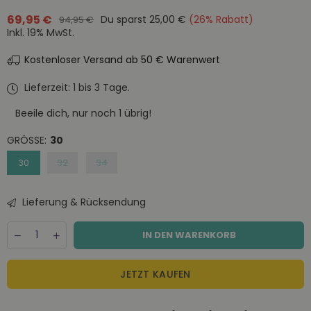
69,95 €
Du sparst
25,00 €
(
26
% Rabatt)
94,95 €
Normaler
Inkl. 19% MwSt.
Preis
Kostenloser Versand ab 50 € Warenwert
Lieferzeit: 1 bis 3 Tage.
Beeile dich, nur noch
1
übrig!
GRÖSSE:
30
30
32
34
Lieferung & Rücksendung
Menge
Decrease
Increase
IN DEN WARENKORB
quantity
quantity
for
for
Olow
Olow
JETZT KAUFEN
Shorts
Shorts
Bodhi
Bodhi
Denim
Denim