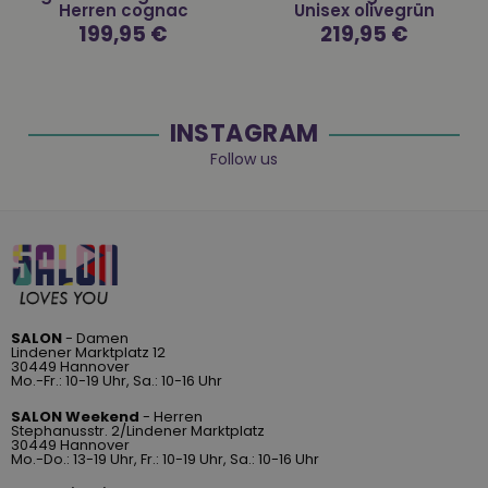
Herren cognac
Unisex olivegrün
Normaler
199,95 €
Normaler
219,95 €
Preis
Preis
INSTAGRAM
Follow us
SALON
- Damen
Lindener Marktplatz 12
30449 Hannover
Mo.-Fr.: 10-19 Uhr, Sa.: 10-16 Uhr
SALON Weekend
- Herren
Stephanusstr. 2/Lindener Marktplatz
30449 Hannover
Mo.-Do.: 13-19 Uhr, Fr.: 10-19 Uhr, Sa.: 10-16 Uhr