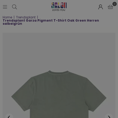
0
SALON
Home
|
Trendsplant
|
LOVES
Trendsplant Garza Pigment T-Shirt Oak Green Herren
YOU
salbeigrün
;-)