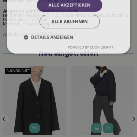
Material:
100% Baumwolle (-organic)
ALLE AKZEPTIEREN
Angaben zur Produktsicherheit:
Hersteller: TRENDSPLANT S.L., Calle Pintor Cabrera 14,local 18,
03003 Alicante, Spain
ALLE ABLEHNEN
Kontakt: info@trendsplant.com
Artikelnummer:
289960MGHG04-1
DETAILS ANZEIGEN
POWERED BY COOKIESCRIPT
Neu eingetroffen
AUSVERKAUFT