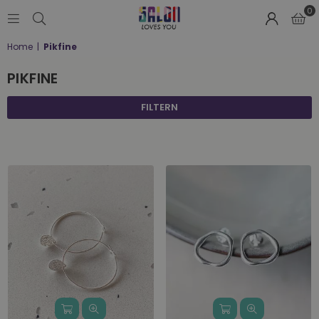
0
SALON
Home
|
Pikfine
LOVES
YOU
PIKFINE
;-)
FILTERN