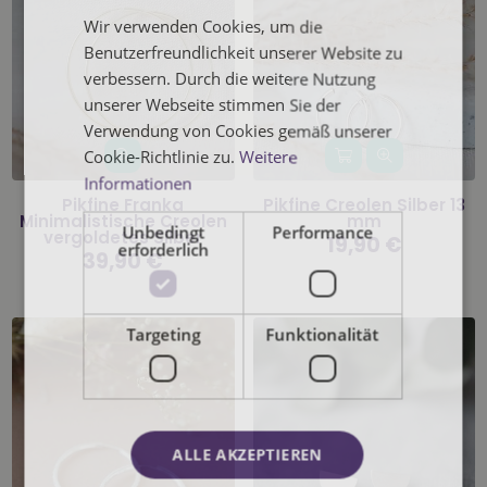
Wir verwenden Cookies, um die
Benutzerfreundlichkeit unserer Website zu
verbessern. Durch die weitere Nutzung
unserer Webseite stimmen Sie der
Verwendung von Cookies gemäß unserer
Cookie-Richtlinie zu.
Weitere
Informationen
Pikfine Franka
Pikfine Creolen Silber 13
Minimalistische Creolen
mm
Unbedingt
Performance
vergoldetes Silber
Normaler
19,90 €
erforderlich
Preis
Normaler
39,90 €
Preis
Targeting
Funktionalität
ALLE AKZEPTIEREN