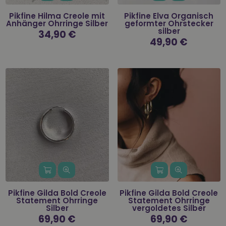
Pikfine Hilma Creole mit
Pikfine Elva Organisch
Anhänger Ohrringe Silber
geformter Ohrstecker
silber
Normaler
34,90 €
Preis
Normaler
49,90 €
Preis
Pikfine Gilda Bold Creole
Pikfine Gilda Bold Creole
Statement Ohrringe
Statement Ohrringe
Silber
vergoldetes Silber
69,90 €
69,90 €