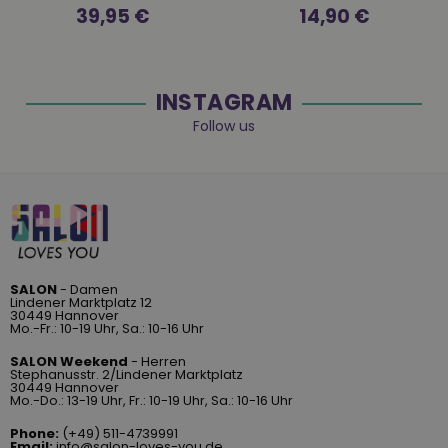
Normaler
39,95 €
14,90 €
Preis
INSTAGRAM
Follow us
SALON
- Damen
Lindener Marktplatz 12
30449 Hannover
Mo.-Fr.: 10-19 Uhr, Sa.: 10-16 Uhr
SALON Weekend
- Herren
Stephanusstr. 2/Lindener Marktplatz
30449 Hannover
Mo.-Do.: 13-19 Uhr, Fr.: 10-19 Uhr, Sa.: 10-16 Uhr
Phone:
(+49) 511-4739991
Email:
info@salon-loves-you.de