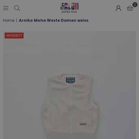
0
SALON
Home
|
Arniko Moha Weste Damen weiss
LOVES
YOU
;-)
ANGEBOT