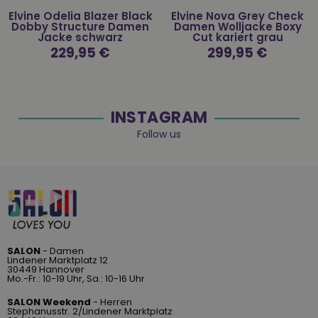
Elvine Odelia Blazer Black
Elvine Nova Grey Check
Dobby Structure Damen
Damen Wolljacke Boxy
Jacke schwarz
Cut kariert grau
Normaler
229,95 €
Normaler
299,95 €
Preis
Preis
INSTAGRAM
Follow us
SALON
- Damen
Lindener Marktplatz 12
30449 Hannover
Mo.-Fr.: 10-19 Uhr, Sa.: 10-16 Uhr
SALON Weekend
- Herren
Stephanusstr. 2/Lindener Marktplatz