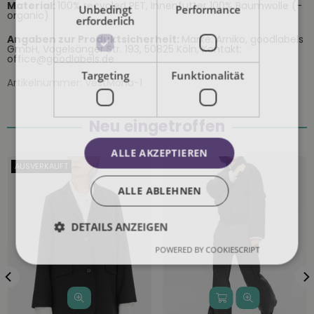
Material:
100% recycled PET, Innenfutter 100% Baumwolle (-
Unbedingt
Performance
organic)
erforderlich
Angaben zur Produktsicherheit:
Marke: Arniko, goodlabels
GmbH, Vogelsänger Str. 193, 50825 Köln, Kontakt:
office@goodlabels.de
Targeting
Funktionalität
Artikelnummer:
VestMoha-1
Neu eingetroffen
ALLE AKZEPTIEREN
AUSVERKAUFT
ALLE ABLEHNEN
DETAILS ANZEIGEN
POWERED BY COOKIESCRIPT