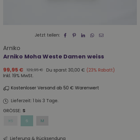
Jetzt teilen:
Arniko
Arniko Moha Weste Damen weiss
99,95 €
Du sparst
30,00 €
(
23
% Rabatt)
129,95 €
Normaler
Inkl. 19% MwSt.
Preis
Kostenloser Versand ab 50 € Warenwert
Lieferzeit: 1 bis 3 Tage.
GRÖSSE:
S
XS
S
M
Lieferung & Rücksendung