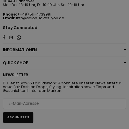
30449 Hannover
Mo.-Do.: 13-19 Uhr, Fr.: 10-19 Uhr, Sa.: 10-16 Uhr
Phone:
(+49) 511-4739991
Email:
info@salon-loves-you.de
Stay Connected
Whatsapp
Facebook
Instagram
INFORMATIONEN
QUICK SHOP
NEWSLETTER
Du liebst Slow & Fair Fashion? Abonniere unseren Newsletter für
neue Fair Fashion Drops, Styling-Inspiration sowie Tipps und
Geschichten hinter den Marken.
ABONNIEREN