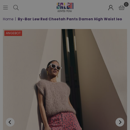
0
SALON
Home
|
By-Bar Lew Red Cheetah Pants Damen High Waist leo
LOVES
YOU
;-)
ANGEBOT