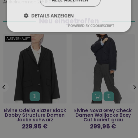
Artikelnummer:
25518035-1303-M
DETAILS ANZEIGEN
Neu eingetroffen
POWERED BY COOKIESCRIPT
AUSVERKAUFT
Elvine Odelia Blazer Black
Elvine Nova Grey Check
Dobby Structure Damen
Damen Wolljacke Boxy
Jacke schwarz
Cut kariert grau
Normaler
229,95 €
Normaler
299,95 €
Preis
Preis