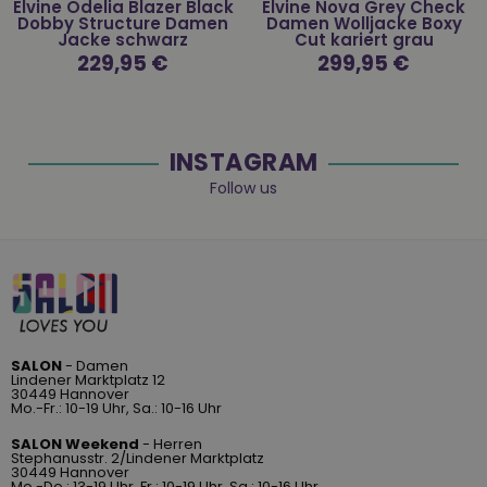
Elvine Odelia Blazer Black
Elvine Nova Grey Check
Dobby Structure Damen
Damen Wolljacke Boxy
Jacke schwarz
Cut kariert grau
Normaler
229,95 €
Normaler
299,95 €
Preis
Preis
INSTAGRAM
Follow us
SALON
- Damen
Lindener Marktplatz 12
30449 Hannover
Mo.-Fr.: 10-19 Uhr, Sa.: 10-16 Uhr
SALON Weekend
- Herren
Stephanusstr. 2/Lindener Marktplatz
30449 Hannover
Mo.-Do.: 13-19 Uhr, Fr.: 10-19 Uhr, Sa.: 10-16 Uhr