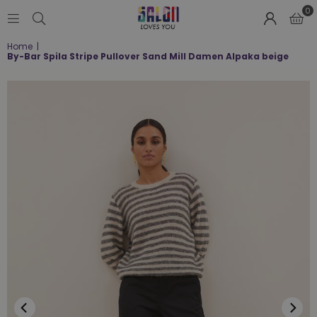
0
SALON
Home
|
LOVES
By-Bar Spila Stripe Pullover Sand Mill Damen Alpaka beige
YOU
;-)