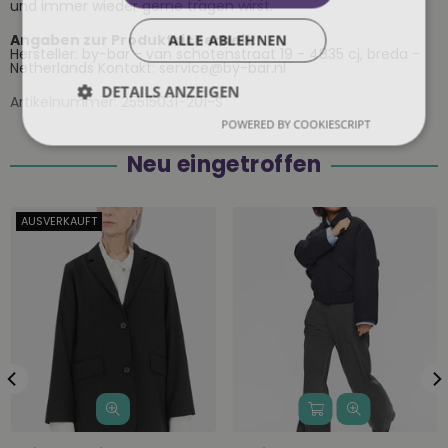
und immer wieder gerne tragen wirst.
Angaben zur Produktsicherheit:
ALLE ABLEHNEN
Hersteller: by-bar - van schotenstraat 19 - 4835 cj, breda -
Netherlands Kontakt: service@by-bar.nl
DETAILS ANZEIGEN
Artikelnummer:
25515031-201-S
POWERED BY COOKIESCRIPT
Neu eingetroffen
AUSVERKAUFT