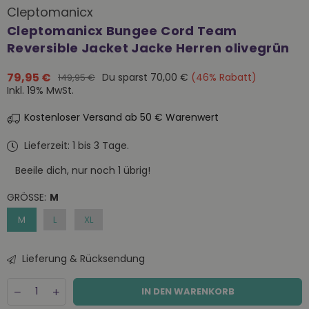
Cleptomanicx
Cleptomanicx Bungee Cord Team
Reversible Jacket Jacke Herren olivegrün
79,95 €
Du sparst
70,00 €
(
46
% Rabatt)
149,95 €
Normaler
Inkl. 19% MwSt.
Preis
Kostenloser Versand ab 50 € Warenwert
Lieferzeit: 1 bis 3 Tage.
Beeile dich, nur noch
1
übrig!
GRÖSSE:
M
M
L
XL
Lieferung & Rücksendung
Menge
Decrease
Increase
IN DEN WARENKORB
quantity
quantity