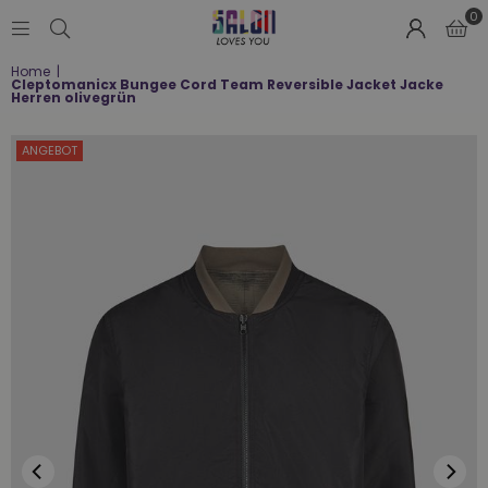
0
SALON
Home
|
LOVES
Cleptomanicx Bungee Cord Team Reversible Jacket Jacke
YOU
Herren olivegrün
;-)
ANGEBOT