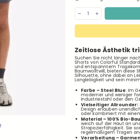
Menge
Decrease
Increase
quantity
quantity
for
for
Colorful
Colorful
Standard
Standard
Lava
Lava
Grey
Grey
Zeitlose Ästhetik tr
Organic
Organic
Twill
Twill
Suchen Sie nicht länger nac
Shorts
Shorts
Shorts von Colorful Standard
Herren
Herren
und entspanntem Tragekomfo
Baumwolltwill, bieten diese S
grau
grau
Silhouette, ohne dabei an Lei
Langlebigkeit und sein minim
Farbe – Steel Blue
: Im G
moderner und weniger form
Industriestahl oder den 
Vielseitiger Allrounder:
Design erlauben unendlich
oder kombiniert mit eine
Material – 100% Bio-Ba
weich auf der Haut an und
Strapazierfähigkeit. Sie s
regelmäßigem Tragen an
Verarbeitung – Garmen