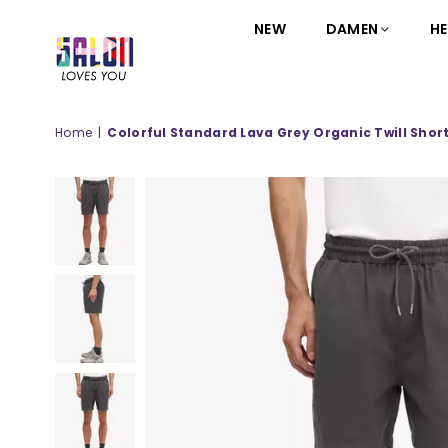
NEW
DAMEN
HE
SALON
LOVES
YOU
Home
|
Colorful Standard Lava Grey Organic Twill Shor
;-)