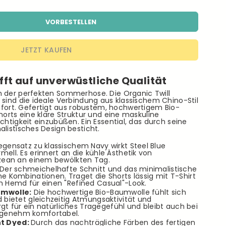
VORBESTELLEN
JETZT KAUFEN
ifft auf unverwüstliche Qualität
h der perfekten Sommerhose. Die Organic Twill
 sind die ideale Verbindung aus klassischem Chino-Stil
rt. Gefertigt aus robustem, hochwertigem Bio-
horts eine klare Struktur und eine maskuline
chtigkeit einzubüßen. Ein Essential, das durch seine
alistisches Design besticht.
egensatz zu klassischem Navy wirkt Steel Blue
ell. Es erinnert an die kühle Ästhetik von
Ozean an einem bewölkten Tag.
Der schmeichelhafte Schnitt und das minimalistische
e Kombinationen. Traget die Shorts lässig mit T-Shirt
m Hemd für einen "Refined Casual"-Look.
umwolle:
Die hochwertige Bio-Baumwolle fühlt sich
 bietet gleichzeitig Atmungsaktivität und
orgt für ein natürliches Tragegefühl und bleibt auch bei
genehm komfortabel.
t Dyed:
Durch das nachträgliche Färben des fertigen