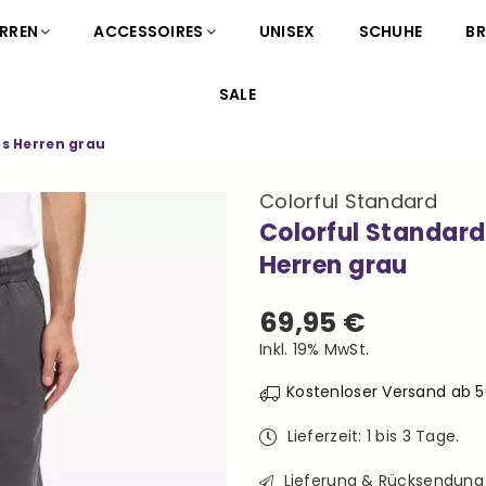
RREN
ACCESSOIRES
UNISEX
SCHUHE
B
SALE
ts Herren grau
Colorful Standard
Colorful Standard
Herren grau
69,95 €
Normaler
Inkl. 19% MwSt.
Preis
Kostenloser Versand ab 
Lieferzeit: 1 bis 3 Tage.
Lieferung & Rücksendung