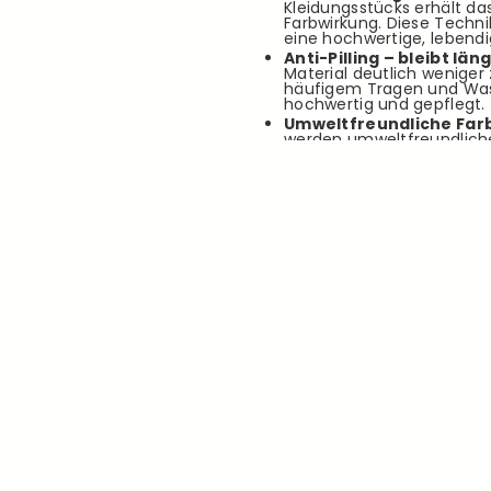
Kleidungsstücks erhält da
Farbwirkung. Diese Techni
eine hochwertige, lebendi
Anti-Pilling – bleibt län
Material deutlich weniger 
häufigem Tragen und Wasc
hochwertig und gepflegt.
Umweltfreundliche Farb
werden umweltfreundliche
bedeutet: frei von schädl
verantwortungsvoller im 
Umwelt.
Innovativer Komfortbu
verstellbare Bund. Er bie
flexibler Passform, sodas
einzuschneiden.
Zwei großzügige Seiten
Seiten sind ergonomisch s
bequem unterbringen kön
Smarte Gesäßtasche:
A
eingearbeitete Gesäßtasch
flachere Essentials wie I
Produktdetails:
Material:
100% Baumwolle
Farbe
: Stahlblau
Passform:
Relaxed Fit