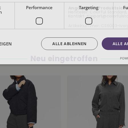
t
Performance
Targeting
Fu
Angaben zur Produktsiche
h
Hersteller: Colorful Standar
Kontakt: support@colorfuls
Artikelnummer:
CS6003-Ivor
EIGEN
ALLE ABLEHNEN
ALLE A
Neu eingetroffen
POWE