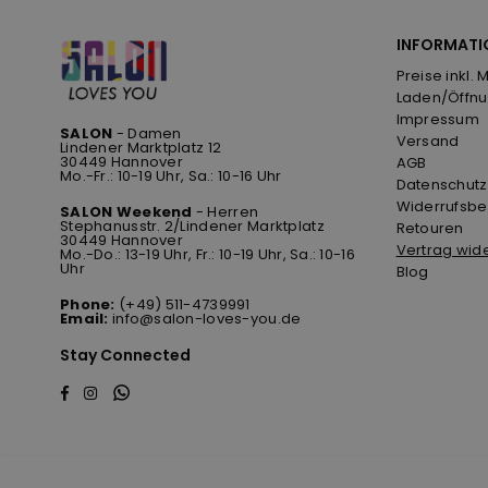
INFORMATI
Preise inkl. 
Laden/Öffnu
Impressum
SALON
- Damen
Versand
Lindener Marktplatz 12
30449 Hannover
AGB
Mo.-Fr.: 10-19 Uhr, Sa.: 10-16 Uhr
Datenschutz
Widerrufsbe
SALON Weekend
- Herren
Stephanusstr. 2/Lindener Marktplatz
Retouren
30449 Hannover
Vertrag wid
Mo.-Do.: 13-19 Uhr, Fr.: 10-19 Uhr, Sa.: 10-16
Uhr
Blog
Phone:
(+49) 511-4739991
Email:
info@salon-loves-you.de
Stay Connected
Whatsapp
Facebook
Instagram