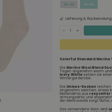
36-40
41-46
Lieferung & Rücksendung
Menge
Decrease
Increase
quantity
quantity
for
for
Colorful
Colorful
Standard
Standard
Merino
Merino
Wool
Wool
Colorful Standard Merino 
Blend
Blend
Socke
Socke
Die
Merino Wool Blend Soc
-
-
Tagen angenehm warm und bi
Ivory
Ivory
Ivory White
setzen sie eine
White
White
Wintergarderobe.
Die
Unisex-Socken
reichen 
angenehm weichen, etwas krä
Materialmix aus
recycelter
atmungsaktiv und angenehm 
der Merinowolle sorgt dafür,
Das verwendete Garn wird
u