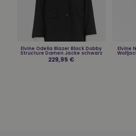
r
Elvine Odelia Blazer Black Dobby
Elvine
Structure Damen Jacke schwarz
Wolljac
Normaler
229,95 €
Preis