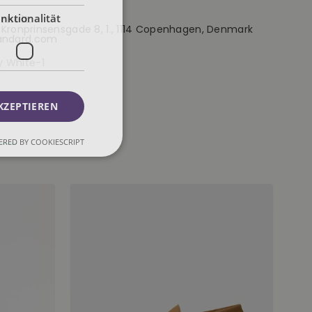
nktionalität
rheit:
d, Kronprinsensgade 8, 1., 1114 Copenhagen, Denmark
tandard.com
y White-1
KZEPTIEREN
RED BY COOKIESCRIPT