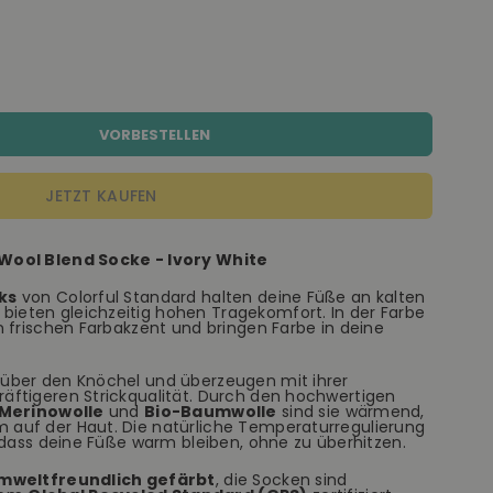
VORBESTELLEN
JETZT KAUFEN
Wool Blend Socke - Ivory White
ks
von Colorful Standard halten deine Füße an kalten
eten gleichzeitig hohen Tragekomfort. In der Farbe
n frischen Farbakzent und bringen Farbe in deine
über den Knöchel und überzeugen mit ihrer
ftigeren Strickqualität. Durch den hochwertigen
 Merinowolle
und
Bio-Baumwolle
sind sie wärmend,
auf der Haut. Die natürliche Temperaturregulierung
 dass deine Füße warm bleiben, ohne zu überhitzen.
mweltfreundlich gefärbt
, die Socken sind