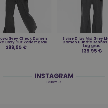
 Nova Grey Check Damen
Elvine Dilay Mid Grey 
ke Boxy Cut kariert grau
Damen Bundfaltenhos
Leg grau
Normaler
299,95 €
Preis
Normaler
139,95 €
Preis
INSTAGRAM
Follow us