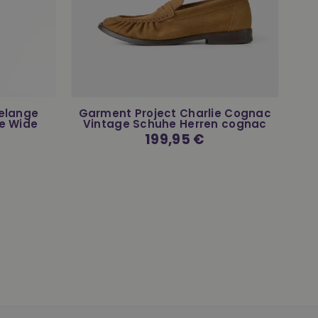
Melange
Garment Project Charlie Cognac
e Wide
Vintage Schuhe Herren cognac
Normaler
199,95 €
Preis