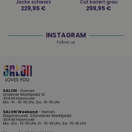
Jacke schwarz
Cut kariert grau
Normaler
229,95 €
Normaler
299,95 €
Preis
Preis
INSTAGRAM
Follow us
SALON
- Damen
Lindener Marktplatz 12
30449 Hannover
Mo.-Fr.: 10-19 Uhr, Sa.: 10-16 Uhr
SALON Weekend
- Herren
Stephanusstr. 2/Lindener Marktplatz
30449 Hannover
Mo.-Do.: 13-19 Uhr, Fr.: 10-19 Uhr, Sa.: 10-16 Uhr