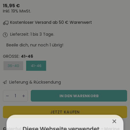
15,95 €
Normaler
Inkl. 19% MwSt.
Preis
Kostenloser Versand ab 50 € Warenwert
Lieferzeit: 1 bis 3 Tage.
Beeile dich, nur noch
1
übrig!
GRÖSSE:
41-46
36-40
41-46
Lieferung & Rücksendung
Menge
Decrease
Increase
IN DEN WARENKORB
quantity
quantity
for
for
Colorful
Colorful
JETZT KAUFEN
Standard
Standard
×
Merino
Merino
Wool
Wool
Diese Webseite verwendet
Colorful Standard Merino Wool Blend Socke - Marine