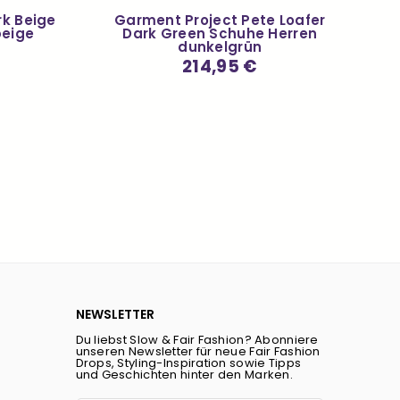
rk Beige
Garment Project Pete Loafer
eige
Dark Green Schuhe Herren
dunkelgrün
Normaler
214,95 €
Preis
NEWSLETTER
Du liebst Slow & Fair Fashion? Abonniere
unseren Newsletter für neue Fair Fashion
Drops, Styling-Inspiration sowie Tipps
und Geschichten hinter den Marken.