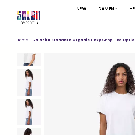
NEW
DAMEN
HE
SALON
LOVES
YOU
Home
|
Colorful Standard Organic Boxy Crop Tee Optic
;-)