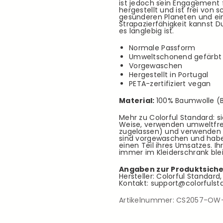
ist jedoch sein Engagement f
hergestellt und ist frei von
gesünderen Planeten und ein 
Strapazierfähigkeit kannst 
es langlebig ist.
Normale Passform
Umweltschonend gefärbt
Vorgewaschen
Hergestellt in Portugal
PETA-zertifiziert vegan
Material:
100% Baumwolle (B
Mehr zu Colorful Standard: si
Weise, verwenden umweltfre
zugelassen) und verwenden a
sind vorgewaschen und habe
einen Teil ihres Umsatzes. Ih
immer im Kleiderschrank ble
Angaben zur Produktsiche
Hersteller: Colorful Standar
Kontakt: support@colorfuls
Artikelnummer:
CS2057-OW