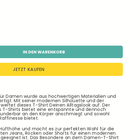
IN DEN WARENKORB
JETZT KAUFEN
für Damen wurde aus hochwertigen Materialien und
fertigt. Mit seiner modernen Silhouette und der
ertet dieses T-Shirt Deinen Alltagslook auf. Der
s T-Shirts bietet eine entspannte und dennoch
h wunderbar an den Körper anschmiegt und sowohl
affinesse bietet.
Hüfthöhe und macht es zur perfekten Wahl für die
erten Jeans, Röcken oder Shorts für einen modernen
it geeignet ist. Das Besondere an dem Damen-T-Shirt