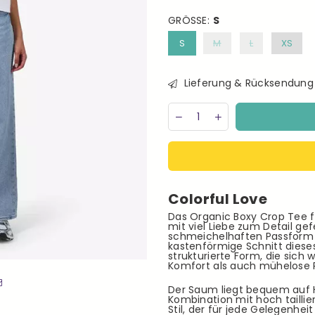
GRÖSSE:
S
S
M
L
XS
Lieferung & Rücksendung
Menge
Decrease
Increase
quantity
quantity
for
for
Colorful
Colorful
Standard
Standard
Organic
Organic
Boxy
Boxy
Colorful Love
Crop
Crop
Tee
Tee
Das Organic Boxy Crop Tee 
Optical
Optical
mit viel Liebe zum Detail ge
White
White
schmeichelhaften Passform w
kastenförmige Schnitt diese
Damen
Damen
strukturierte Form, die sic
T-
T-
Komfort als auch mühelose R
Shirt
Shirt
weiß
weiß
Der Saum liegt bequem auf 
Kombination mit hoch tailli
Stil, der für jede Gelegenhe