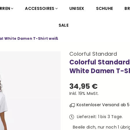
RREN
ACCESSOIRES
UNISEX
SCHUHE
B
SALE
al White Damen T-Shirt weiß
Colorful Standard
Colorful Standard
White Damen T-Sh
34,95 €
Normaler
Inkl. 19% MwSt.
Preis
Kostenloser Versand ab 
Lieferzeit: 1 bis 3 Tage.
Beeile dich, nur noch
1
übrig