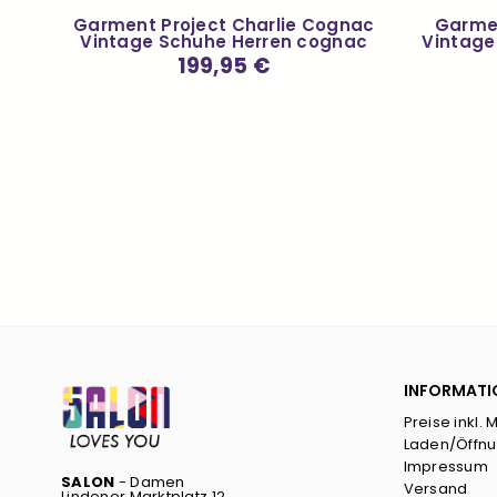
lue
Garment Project Charlie Cognac
Garmen
Vintage Schuhe Herren cognac
Vintage
Normaler
199,95 €
Preis
INFORMATI
Preise inkl. 
Laden/Öffnu
Impressum
SALON
- Damen
Versand
Lindener Marktplatz 12