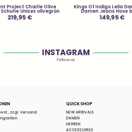
t Project Charlie Olive
Kings Of Indigo Leila Da
 Schuhe Unisex olivegrün
Damen Jeans Hose b
Normaler
219,95 €
Normaler
149,95 €
Preis
Preis
INSTAGRAM
Follow us
ONEN
QUICK SHOP
Mwst., zzgl. Versand
NEW ARRIVALS
ngzeiten
DAMEN
HERREN
ACCESSOIRES