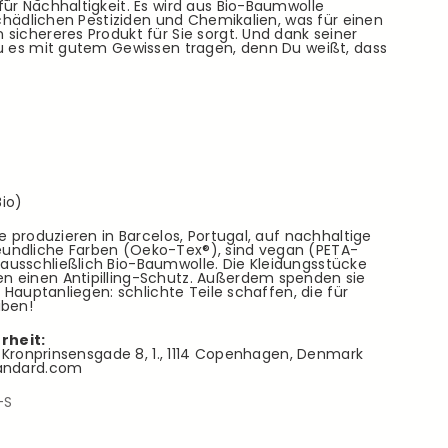
ür Nachhaltigkeit. Es wird aus Bio-Baumwolle
 schädlichen Pestiziden und Chemikalien, was für einen
sichereres Produkt für Sie sorgt. Und dank seiner
Du es mit gutem Gewissen tragen, denn Du weißt, dass
io)
e produzieren in Barcelos, Portugal, auf nachhaltige
undliche Farben (Oeko-Tex®), sind vegan (PETA-
usschließlich Bio-Baumwolle. Die Kleidungsstücke
n einen Antipilling-Schutz. Außerdem spenden sie
r Hauptanliegen: schlichte Teile schaffen, die für
iben!
rheit:
d, Kronprinsensgade 8, 1., 1114 Copenhagen, Denmark
tandard.com
-S