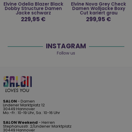
Elvine Odelia Blazer Black
Elvine Nova Grey Check
Dobby Structure Damen
Damen Wolljacke Boxy
Jacke schwarz
Cut kariert grau
Normaler
229,95 €
Normaler
299,95 €
Preis
Preis
INSTAGRAM
Follow us
SALON
- Damen
Lindener Marktplatz 12
30449 Hannover
Mo.-Fr.: 10-19 Uhr, Sa.: 10-16 Uhr
SALON Weekend
- Herren
Stephanusstr. 2/Lindener Marktplatz
30449 Hannover