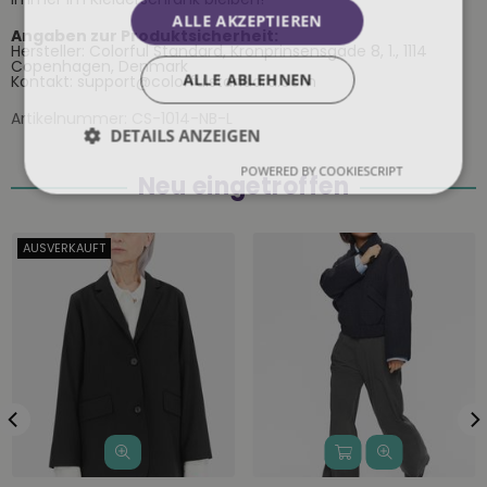
ALLE AKZEPTIEREN
Angaben zur Produktsicherheit:
Hersteller: Colorful Standard, Kronprinsensgade 8, 1., 1114
Copenhagen, Denmark
ALLE ABLEHNEN
Kontakt: support@colorfulstandard.com
Artikelnummer:
CS-1014-NB-L
DETAILS ANZEIGEN
POWERED BY COOKIESCRIPT
Neu eingetroffen
AUSVERKAUFT