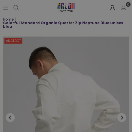
0
SALON
Home
|
LOVES
Colorful Standard Organic Quarter Zip Neptune Blue unisex
YOU
blau
;-)
ANGEBOT