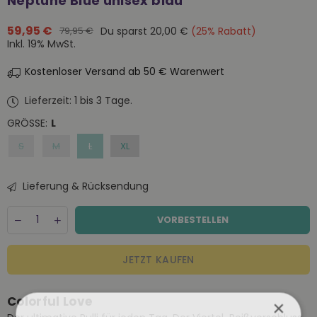
Neptune Blue unisex blau
59,95 €
Du sparst
20,00 €
(
25
% Rabatt)
79,95 €
Normaler
Inkl. 19% MwSt.
Preis
Kostenloser Versand ab 50 € Warenwert
Lieferzeit: 1 bis 3 Tage.
GRÖSSE:
L
S
M
L
XL
Lieferung & Rücksendung
Menge
Decrease
Increase
VORBESTELLEN
quantity
quantity
for
for
Colorful
Colorful
JETZT KAUFEN
Standard
Standard
Organic
Organic
Quarter
Quarter
Colorful Love
Zip
Zip
×
Neptune
Neptune