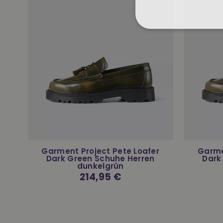
Garment Project Pete Loafer
Garme
la
Dark Green Schuhe Herren
Dark
dunkelgrün
Normaler
214,95 €
Preis