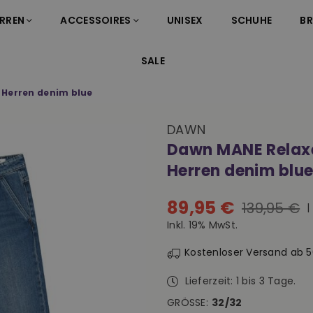
RREN
ACCESSOIRES
UNISEX
SCHUHE
B
SALE
 Herren denim blue
DAWN
Dawn MANE Relaxe
Herren denim blu
89,95 €
139,95 €
|
Normaler
Inkl. 19% MwSt.
Preis
Kostenloser Versand ab 
Lieferzeit: 1 bis 3 Tage.
GRÖSSE:
32/32