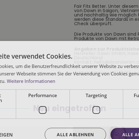
Fair Fits Better. Unter dies
von Dawn in Saigon, Vietnam,
und nachhaltig wie möglich h
werden diese Standards in e
Check überprüft.
Die Produkte von Dawn sind P
Produkte von Dawn mit Retr
Angaben zur Produktsiche
Hersteller: Dawn GmbH, Hasen
ite verwendet Cookies.
Deutschland
Kontakt: hello@dawndenim
okies, um die Benutzerfreundlichkeit unserer Website zu verbes
Artikelnummer:
M01-0065-1
unserer Webseite stimmen Sie der Verwendung von Cookies gem
 zu.
Weitere Informationen
t
Performance
Targeting
Fu
h
Neu eingetroffen
EIGEN
ALLE ABLEHNEN
ALLE A