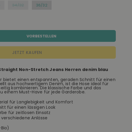
2
34/32
36/32
VORBESTELLEN
JETZT KAUFEN
traight Non-Stretch Jeans Herren denim blau
bietet einen entspannten, geraden Schnitt für einen
ellt aus hochwertigem Denim, ist die Hose ideal für
lseitig kombinieren. Die klassische Farbe und das
zu einem Must-Have für jede Garderobe.
ial für Langlebigkeit und Komfort
tt für einen lässigen Look
be für zeitlosen Einsatz
ür verschiedene Anlässe
Bio)