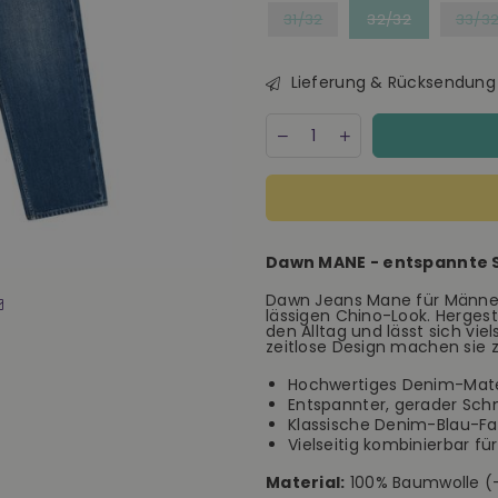
31/32
32/32
33/3
Lieferung & Rücksendung
Menge
Decrease
Increase
quantity
quantity
for
for
Dawn
Dawn
MANE
MANE
Relaxed
Relaxed
Straight
Straight
Dawn MANE - entspannte S
Non-
Non-
Stretch
Stretch
Dawn Jeans Mane für Männer 
Jeans
Jeans
lässigen Chino-Look. Hergest
Herren
Herren
den Alltag und lässt sich vie
denim
denim
zeitlose Design machen sie 
blue
blue
Hochwertiges Denim-Mater
Entspannter, gerader Schni
Klassische Denim-Blau-Far
Vielseitig kombinierbar f
Material:
100% Baumwolle (-