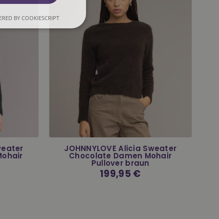
RED BY COOKIESCRIPT
weater
JOHNNYLOVE Alicia Sweater
Mohair
Chocolate Damen Mohair
Pullover braun
Normaler
199,95 €
Preis