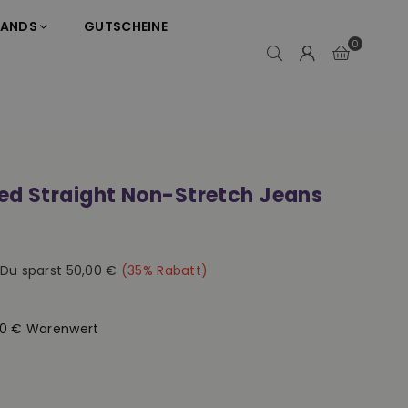
RANDS
GUTSCHEINE
0
d Straight Non-Stretch Jeans
e
Du sparst
50,00 €
(
35
% Rabatt)
50 € Warenwert