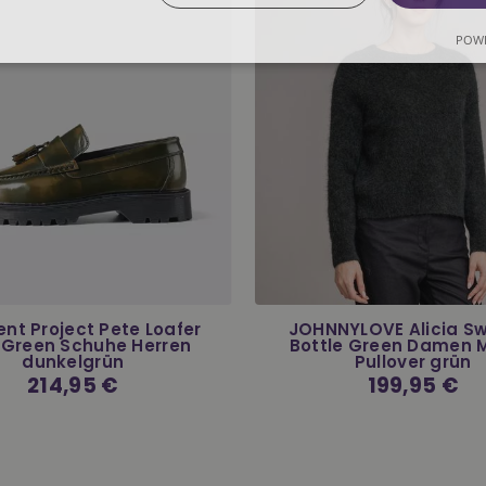
POWE
nt Project Pete Loafer
JOHNNYLOVE Alicia S
 Green Schuhe Herren
Bottle Green Damen 
dunkelgrün
Pullover grün
Normaler
214,95 €
Normaler
199,95 €
Preis
Preis