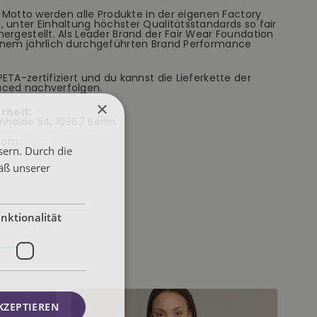
em Motto werden alle Produkte in der eigenen Factory
 unter Einhaltung höchster Qualitätsstandards so fair
ergestellt. Als Leader Brand der Fair Wear Foundation
inem jährlich durchgeführten Brand Performance
ETA-zertifiziert und du kannst die Lieferkette der
aced nachverfolgen.
×
rheit:
heide 54, 10967 Berlin,
.com
sern. Durch die
äß unserer
nktionalität
KZEPTIEREN