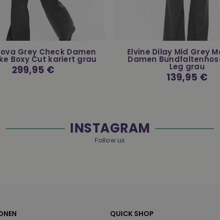
 Nova Grey Check Damen
Elvine Dilay Mid Grey 
ke Boxy Cut kariert grau
Damen Bundfaltenhos
Leg grau
Normaler
299,95 €
Preis
Normaler
139,95 €
Preis
INSTAGRAM
Follow us
ONEN
QUICK SHOP