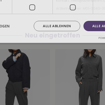
Kontakt: hello@dawndenim
Artikelnummer:
M01-0040-31
EIGEN
ALLE ABLEHNEN
ALLE A
Neu eingetroffen
POWE