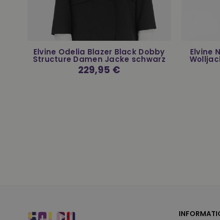
r
Elvine Odelia Blazer Black Dobby
Elvine
Structure Damen Jacke schwarz
Wolljac
Normaler
229,95 €
Preis
INFORMATI