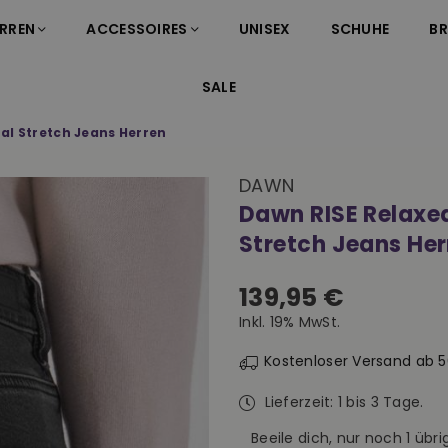
RREN
ACCESSOIRES
UNISEX
SCHUHE
B
SALE
al Stretch Jeans Herren
DAWN
Dawn RISE Relaxe
Stretch Jeans Her
139,95 €
Normaler
Inkl. 19% MwSt.
Preis
Kostenloser Versand ab 
Lieferzeit: 1 bis 3 Tage.
Beeile dich, nur noch
1
übrig