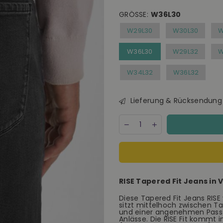
GRÖSSE:
W36L30
W29L30
W30L30
W
W36L30
W29L32
W
W34L32
W36L32
Lieferung & Rücksendung
Menge
Decrease
Increase
quantity
quantity
for
for
Dawn
Dawn
RISE
RISE
Relaxed
Relaxed
Tapered
Tapered
RISE Tapered Fit Jeans in
Vintage
Vintage
Black
Black
Diese Tapered Fit Jeans RIS
Minimal
Minimal
sitzt mittelhoch zwischen Ta
Stretch
Stretch
und einer angenehmen Passfo
Jeans
Jeans
Anlässe. Die RISE Fit kommt 