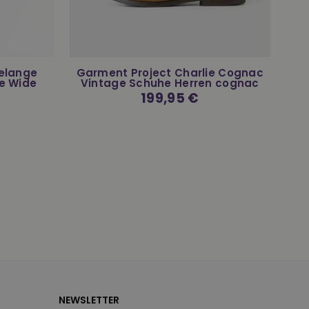
Melange
Garment Project Charlie Cognac
e Wide
Vintage Schuhe Herren cognac
Normaler
199,95 €
Preis
NEWSLETTER