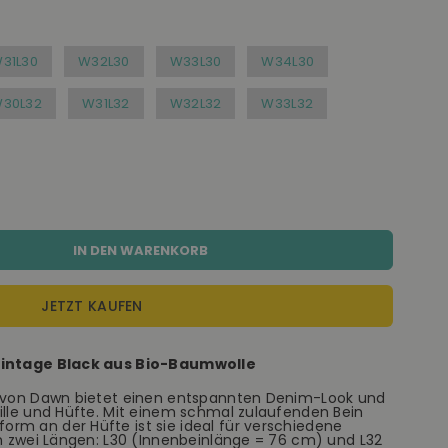
31L30
W32L30
W33L30
W34L30
30L32
W31L32
W32L32
W33L32
IN DEN WARENKORB
JETZT KAUFEN
 Vintage Black aus Bio-Baumwolle
E von Dawn bietet einen entspannten Denim-Look und
ille und Hüfte. Mit einem schmal zulaufenden Bein
rm an der Hüfte ist sie ideal für verschiedene
in zwei Längen: L30 (Innenbeinlänge = 76 cm) und L32