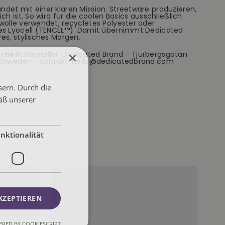
det mit einer klaren Mission: Streetware produzieren,
ch ist. So wird für die coolen Basics ausschließlich
wolle verwendet, recycletes Polyester oder
tes Lyocell (TENCEL™). Damit übernimmt Dedicated
es, stylisches Morgen.
rheit:
Hersteller: Dedicated Brand - Tjurbergsgatan
×
 Schweden - Kontakt: hello@dedicatedbrand.com
sern. Durch die
äß unserer
nktionalität
KZEPTIEREN
RED BY COOKIESCRIPT