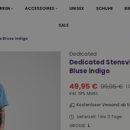
RREN
ACCESSOIRES
UNISEX
SCHUHE
B
SALE
x Bluse indigo
Dedicated
Dedicated Stensvi
Bluse indigo
49,95 €
99,95 €
|
Normaler
Inkl. 19% MwSt.
Preis
Kostenloser Versand ab 
Lieferzeit: 1 bis 3 Tage.
GRÖSSE:
L