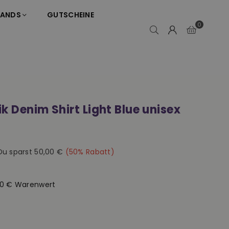
RANDS
GUTSCHEINE
0
k Denim Shirt Light Blue unisex
Du sparst
50,00 €
(
50
% Rabatt)
50 € Warenwert