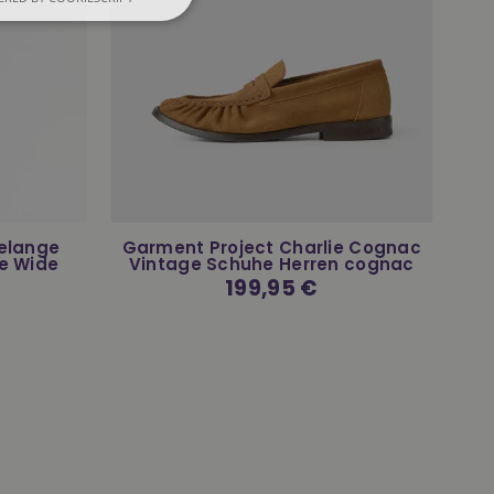
Melange
Garment Project Charlie Cognac
e Wide
Vintage Schuhe Herren cognac
Normaler
199,95 €
Preis