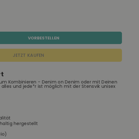
VORBESTELLEN
JETZT KAUFEN
rt
 zum Kombinieren - Denim on Denim oder mit Deinen
alles und jede*r ist möglich mit der Stensvik unisex
lität
ltig hergestellt
io)