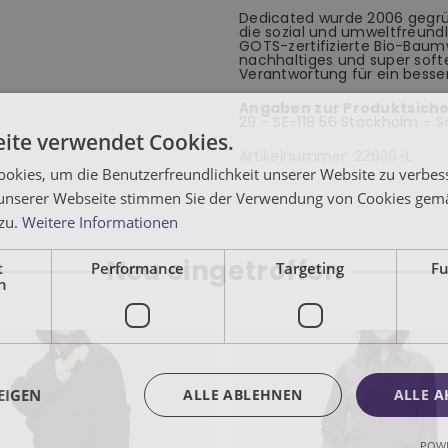
Dedicated wurde 2006 gegrün
die sozial und umweltfreundli
GOTS-zertifizierte Bio-Baum
nachhaltiges und super sof
Verantwortung für ein besser
Angaben zur Produktsiche
29 - SE-118 56 Stockholm -
ite verwendet Cookies.
Artikelnummer:
22636-L
okies, um die Benutzerfreundlichkeit unserer Website zu verbes
unserer Webseite stimmen Sie der Verwendung von Cookies gem
 zu.
Weitere Informationen
Neu eingetroffen
t
Performance
Targeting
Fu
h
EIGEN
ALLE ABLEHNEN
ALLE A
POWE