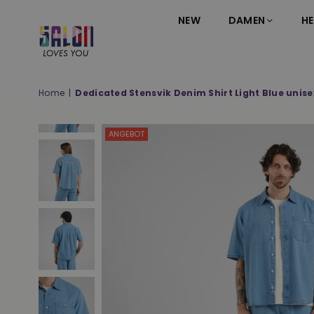
NEW
DAMEN
HE
SALON
LOVES
YOU
Home
|
Dedicated Stensvik Denim Shirt Light Blue unise
;-)
ANGEBOT