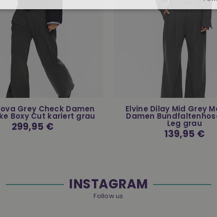
 Nova Grey Check Damen
Elvine Dilay Mid Grey 
ke Boxy Cut kariert grau
Damen Bundfaltenhos
Leg grau
Normaler
299,95 €
Preis
Normaler
139,95 €
Preis
INSTAGRAM
Follow us