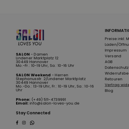
INFORMATI
Preise inkl. 
Laden/Öffnu
Impressum
SALON
- Damen
Versand
Lindener Marktplatz 12
30449 Hannover
AGB
Mo.-Fr.: 10-19 Uhr, Sa.: 10-16 Uhr
Datenschutz
Widerrufsbe
SALON Weekend
- Herren
Stephanusstr. 2/Lindener Marktplatz
Retouren
30449 Hannover
Vertrag wid
Mo.-Do.: 13-19 Uhr, Fr.: 10-19 Uhr, Sa.: 10-16
Uhr
Blog
Phone:
(+49) 511-4739991
Email:
info@salon-loves-you.de
Stay Connected
Whatsapp
Facebook
Instagram