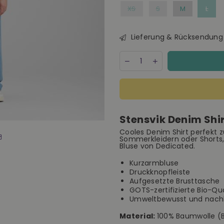
XS
S
M
L
Lieferung & Rücksendung
Menge
Decrease
Increase
quantity
quantity
for
for
Dedicated
Dedicated
Stensvik
Stensvik
Denim
Denim
Shirt
Shirt
Stensvik Denim Shi
Light
Light
Blue
Blue
Cooles Denim Shirt perfekt
unisex
unisex
Sommerkleidern oder Shorts, 
Bluse
Bluse
Bluse von Dedicated.
indigo
indigo
Kurzarmbluse
Druckknopfleiste
Aufgesetzte Brusttasche
GOTS-zertifizierte Bio-Qua
Umweltbewusst und nachha
Material:
100% Baumwolle (B