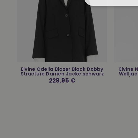
r
Elvine Odelia Blazer Black Dobby
Elvine
Structure Damen Jacke schwarz
Wolljac
Normaler
229,95 €
Preis