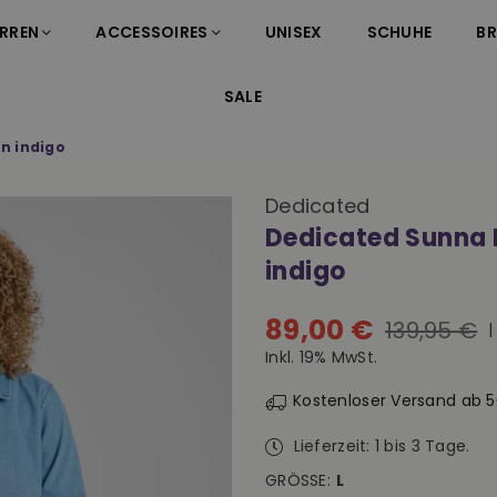
RREN
ACCESSOIRES
UNISEX
SCHUHE
B
SALE
n indigo
Dedicated
Dedicated Sunna 
indigo
89,00 €
139,95 €
Normaler
Inkl. 19% MwSt.
Preis
Kostenloser Versand ab 
Lieferzeit: 1 bis 3 Tage.
GRÖSSE:
L