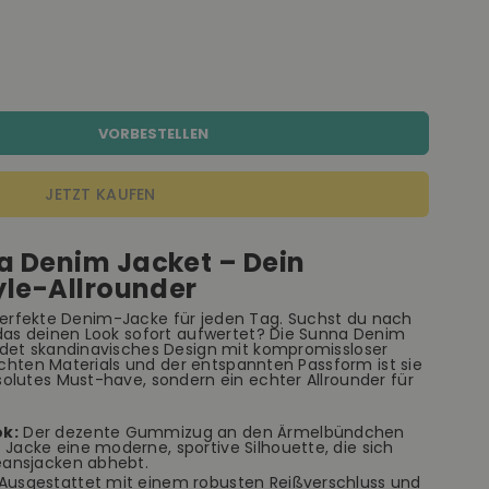
VORBESTELLEN
JETZT KAUFEN
a Denim Jacket – Dein
yle-Allrounder
ie perfekte Denim-Jacke für jeden Tag. Suchst du nach
das deinen Look sofort aufwertet? Die Sunna Denim
ndet skandinavisches Design mit kompromissloser
eichten Materials und der entspannten Passform ist sie
olutes Must-have, sondern ein echter Allrounder für
ok:
Der dezente Gummizug an den Ärmelbündchen
Jacke eine moderne, sportive Silhouette, die sich
eansjacken abhebt.
Ausgestattet mit einem robusten Reißverschluss und