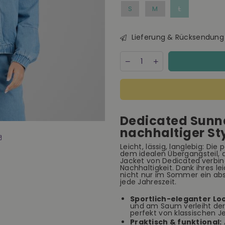
S
M
L
Lieferung & Rücksendung
Menge
Decrease
Increase
quantity
quantity
for
for
Dedicated
Dedicated
Sunna
Sunna
Denim
Denim
Jacket
Jacket
Dedicated Sunn
Light
Light
Blue
Blue
nachhaltiger St
Damen
Damen
indigo
indigo
Leicht, lässig, langlebig: D
dem idealen Übergangsteil, 
Jacket von Dedicated
verbi
Nachhaltigkeit. Dank ihres l
nicht nur im Sommer ein abs
jede Jahreszeit.
Sportlich-eleganter Lo
und am Saum verleiht der 
perfekt von klassischen J
Praktisch & funktional: