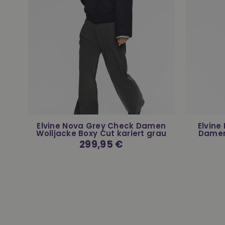
r
Elvine Nova Grey Check Damen
Elvine
r
Wolljacke Boxy Cut kariert grau
Damen
Normaler
299,95 €
Preis