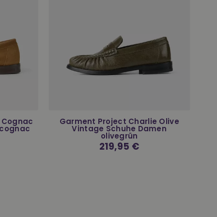
e Cognac
Garment Project Charlie Olive
 cognac
Vintage Schuhe Damen
olivegrün
Normaler
219,95 €
Preis