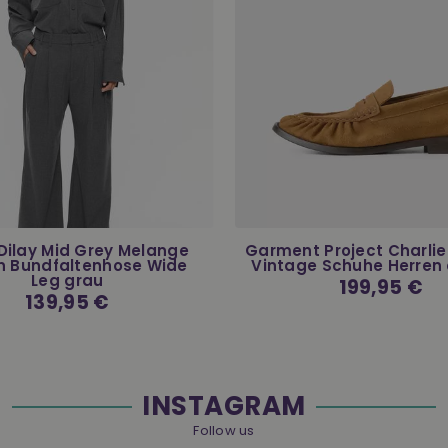
 Dilay Mid Grey Melange
Garment Project Charli
 Bundfaltenhose Wide
Vintage Schuhe Herren
Leg grau
Normaler
199,95 €
Preis
Normaler
139,95 €
Preis
INSTAGRAM
Follow us