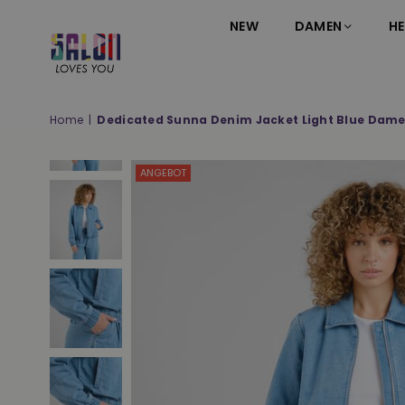
NEW
DAMEN
HE
SALON
LOVES
YOU
Home
|
Dedicated Sunna Denim Jacket Light Blue Dame
;-)
ANGEBOT