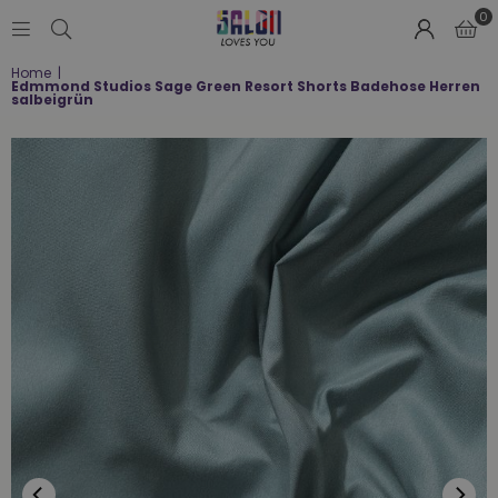
0
SALON
Home
|
LOVES
Edmmond Studios Sage Green Resort Shorts Badehose Herren
YOU
salbeigrün
;-)