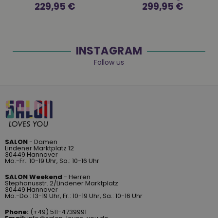
Normaler
229,95 €
Normaler
299,95 €
Preis
Preis
INSTAGRAM
Follow us
SALON
- Damen
Lindener Marktplatz 12
30449 Hannover
Mo.-Fr.: 10-19 Uhr, Sa.: 10-16 Uhr
SALON Weekend
- Herren
Stephanusstr. 2/Lindener Marktplatz
30449 Hannover
Mo.-Do.: 13-19 Uhr, Fr.: 10-19 Uhr, Sa.: 10-16 Uhr
Phone:
(+49) 511-4739991