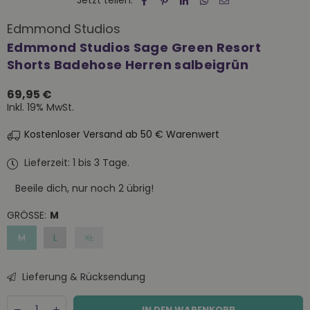
Jetzt teilen:
Edmmond Studios
Edmmond Studios Sage Green Resort
Shorts Badehose Herren salbeigrün
69,95 €
Normaler
Inkl. 19% MwSt.
Preis
Kostenloser Versand ab 50 € Warenwert
Lieferzeit: 1 bis 3 Tage.
Beeile dich, nur noch
2
übrig!
GRÖSSE:
M
M
L
XL
Lieferung & Rücksendung
Menge
Decrease
Increase
IN DEN WARENKORB