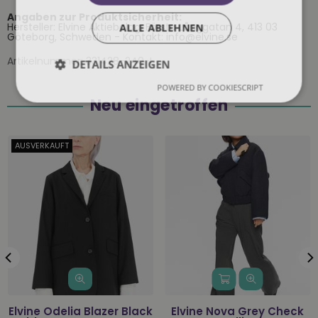
Angaben zur Produktsicherheit:
Hersteller: Elvine Aktiebolag, Första Långgatan 4, 413 03
ALLE ABLEHNEN
Göteborg, Schweden - Kontakt: info@elvine.se
Artikelnummer:
331428-240-L
DETAILS ANZEIGEN
POWERED BY COOKIESCRIPT
Neu eingetroffen
AUSVERKAUFT
Elvine Odelia Blazer Black
Elvine Nova Grey Check