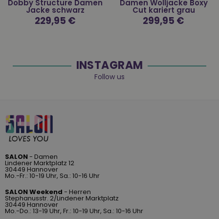
Dobby Structure Damen
Damen Wolljacke Boxy
Jacke schwarz
Cut kariert grau
Normaler
229,95 €
Normaler
299,95 €
Preis
Preis
INSTAGRAM
Follow us
SALON
- Damen
Lindener Marktplatz 12
30449 Hannover
Mo.-Fr.: 10-19 Uhr, Sa.: 10-16 Uhr
SALON Weekend
- Herren
Stephanusstr. 2/Lindener Marktplatz
30449 Hannover
Mo.-Do.: 13-19 Uhr, Fr.: 10-19 Uhr, Sa.: 10-16 Uhr