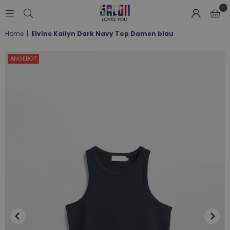
SALON
Home
|
Elvine Kailyn Dark Navy Top Damen blau
LOVES
YOU
;-)
ANGEBOT