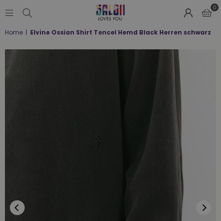
0
SALON
Home
|
Elvine Ossian Shirt Tencel Hemd Black Herren schwarz
LOVES
YOU
;-)