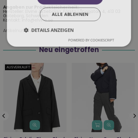
Angaben zur Produktsicherheit:
Hersteller: Elvine Aktiebolag, Första Långgatan 4, 413 03
ALLE ABLEHNEN
Göteborg, Schweden
Kontakt: info@elvine.se
DETAILS ANZEIGEN
Artikelnummer:
33083710-1
POWERED BY COOKIESCRIPT
Neu eingetroffen
AUSVERKAUFT