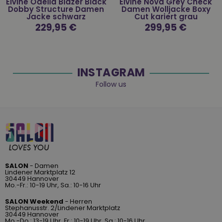
Elvine Odelia Blazer Black
Elvine Nova Grey Check
Dobby Structure Damen
Damen Wolljacke Boxy
Jacke schwarz
Cut kariert grau
Normaler
229,95 €
Normaler
299,95 €
Preis
Preis
INSTAGRAM
Follow us
SALON
- Damen
Lindener Marktplatz 12
30449 Hannover
Mo.-Fr.: 10-19 Uhr, Sa.: 10-16 Uhr
SALON Weekend
- Herren
Stephanusstr. 2/Lindener Marktplatz
30449 Hannover
Mo.-Do.: 13-19 Uhr, Fr.: 10-19 Uhr, Sa.: 10-16 Uhr