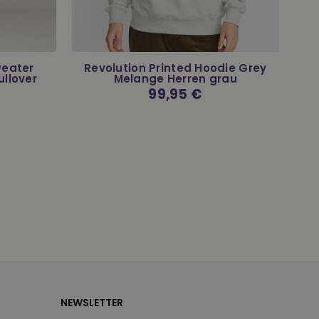
weater
Revolution Printed Hoodie Grey
llover
Melange Herren grau
Normaler
99,95 €
Preis
NEWSLETTER