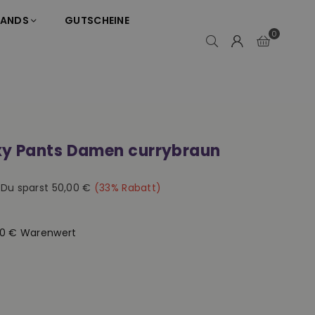
RANDS
GUTSCHEINE
0
xy Pants Damen currybraun
|
Du sparst
50,00 €
(
33
% Rabatt)
50 € Warenwert