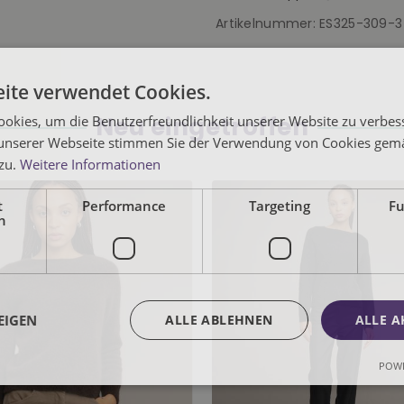
Artikelnummer:
ES325-309-3
ite verwendet Cookies.
Neu eingetroffen
okies, um die Benutzerfreundlichkeit unserer Website zu verbes
unserer Webseite stimmen Sie der Verwendung von Cookies gem
 zu.
Weitere Informationen
t
Performance
Targeting
Fu
h
EIGEN
ALLE ABLEHNEN
ALLE A
POWE