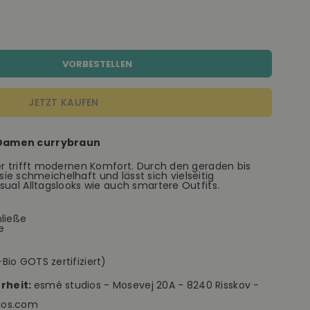
VORBESTELLEN
JETZT KAUFEN
 Damen currybraun
er trifft modernen Komfort. Durch den geraden bis
t sie schmeichelhaft und lässt sich vielseitig
sual Alltagslooks wie auch smartere Outfits.
hließe
he
io GOTS zertifiziert)
rheit:
esmé studios - Mosevej 20A - 8240 Risskov -
dios.com