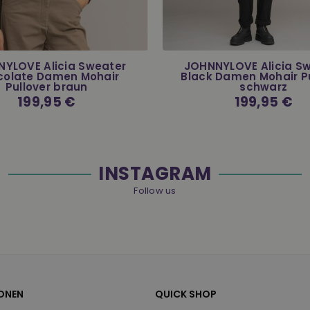
YLOVE Alicia Sweater
JOHNNYLOVE Alicia S
colate Damen Mohair
Black Damen Mohair Pu
Pullover braun
schwarz
Normaler
199,95 €
Normaler
199,95 €
Preis
Preis
INSTAGRAM
Follow us
ONEN
QUICK SHOP