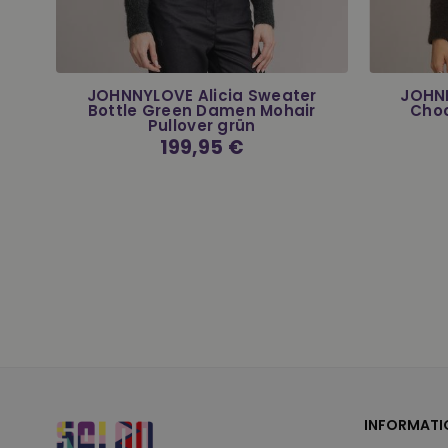
n
JOHNNYLOVE Alicia Sweater
JOHNN
e
Bottle Green Damen Mohair
Cho
Pullover grün
Normaler
199,95 €
Preis
INFORMATI