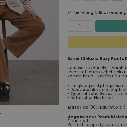
Lieferung & Rücksendung
Menge
Decrease
Increase
quantity
quantity
for
for
Esmé
Esmé
ESMaxia
ESMaxia
Boxy
Boxy
Pants
Pants
Esmé ESMaxia Boxy Pants
Damen
Damen
currybraun
currybraun
Zeitloser Essentials-Charakt
leicht taillierten Schnitt sitz
kombinieren – perfekt für ca
• Langlebig und pflegeleicht
• Reißverschluss und Zopfsc
• Quadratische Gesässtasc
• Natürlicher Elastizität
Material:
100% Baumwolle (-B
Angaben zur Produktsiche
Dänemark
Kontakt: support@esmestu