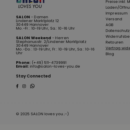
Preise inkl. 
Laden/Öffnu
Impressum
SALON
- Damen
Versand
Lindener Marktplatz 12
30449 Hannover
AGB
Mo.-Fr.: 10-19 Uhr, Sa.: 10-16 Uhr
Datenschutz
Widerrufsbe
SALON Weekend
- Herren
Stephanusstr. 2/Lindener Marktplatz
Retouren
30449 Hannover
Vertrag wid
Mo.-Do.: 13-19 Uhr, Fr.: 10-19 Uhr, Sa.: 10-16
Uhr
Blog
Phone:
(+49) 511-4739991
Email:
info@salon-loves-you.de
Stay Connected
Whatsapp
Facebook
Instagram
© 2025 SALON loves you ;-)