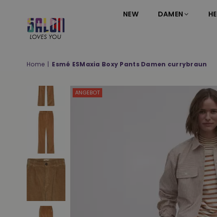
NEW
DAMEN
HE
SALON
LOVES
YOU
Home
|
Esmé ESMaxia Boxy Pants Damen currybraun
;-)
ANGEBOT