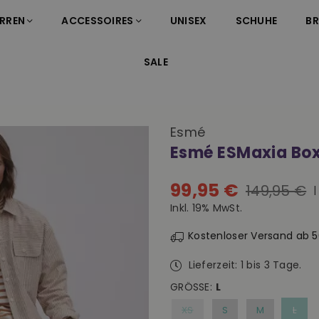
RREN
ACCESSOIRES
UNISEX
SCHUHE
B
SALE
Esmé
Esmé ESMaxia Bo
99,95 €
149,95 €
Normaler
Inkl. 19% MwSt.
Preis
Kostenloser Versand ab 
Lieferzeit: 1 bis 3 Tage.
GRÖSSE:
L
XS
S
M
L