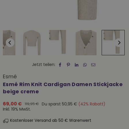
Jetzt teilen:
Esmé
Esmé Rim Knit Cardigan Damen Stickjacke
beige creme
69,00 €
Du sparst
50,95 €
(
42
% Rabatt)
119,95 €
Normaler
Inkl. 19% MwSt.
Preis
Kostenloser Versand ab 50 € Warenwert