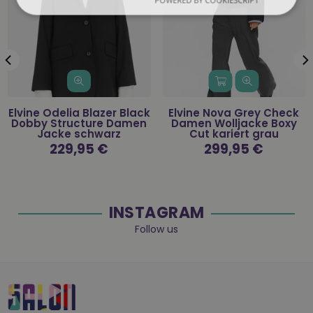
POWERED BY COOKIESCRIPT
Elvine Odelia Blazer Black
Elvine Nova Grey Check
Dobby Structure Damen
Damen Wolljacke Boxy
Jacke schwarz
Cut kariert grau
Normaler
229,95 €
Normaler
299,95 €
Preis
Preis
INSTAGRAM
Follow us