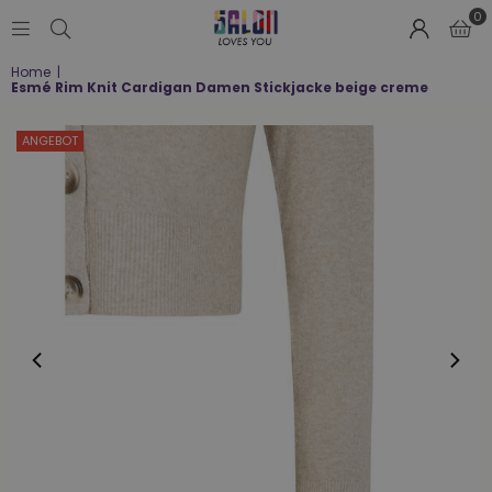
0
SALON
Home
|
LOVES
Esmé Rim Knit Cardigan Damen Stickjacke beige creme
YOU
;-)
ANGEBOT