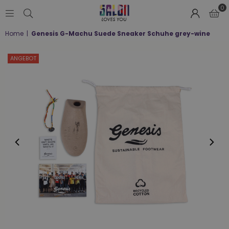
0
SALON
Home
|
Genesis G-Machu Suede Sneaker Schuhe grey-wine
LOVES
YOU
;-)
ANGEBOT