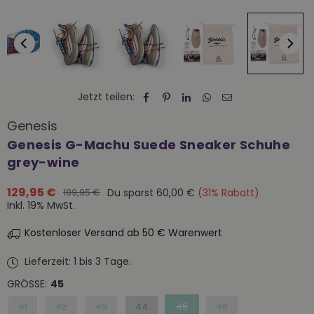
Jetzt teilen:
Genesis
Genesis G-Machu Suede Sneaker Schuhe
grey-wine
129,95 €
Du sparst
60,00 €
(
31
% Rabatt)
189,95 €
Normaler
Inkl. 19% MwSt.
Preis
Kostenloser Versand ab 50 € Warenwert
Lieferzeit: 1 bis 3 Tage.
GRÖSSE:
45
41
42
43
44
45
46