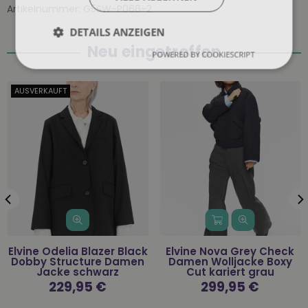
Artikelnummer:
G5SW-P066-2
DETAILS ANZEIGEN
Neu eingetroffen
POWERED BY COOKIESCRIPT
AUSVERKAUFT
Elvine Odelia Blazer Black
Elvine Nova Grey Check
Dobby Structure Damen
Damen Wolljacke Boxy
Jacke schwarz
Cut kariert grau
Normaler
229,95 €
Normaler
299,95 €
Preis
Preis