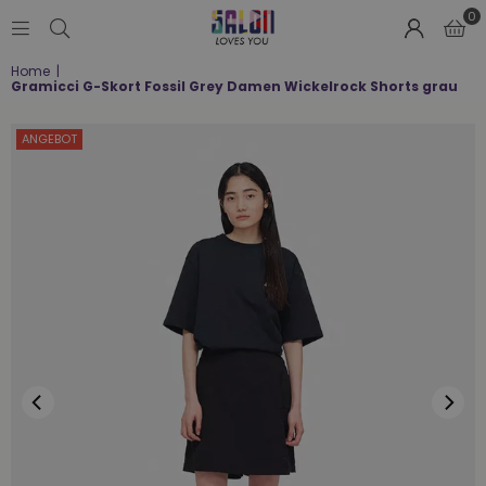
0
SALON
Home
|
LOVES
Gramicci G-Skort Fossil Grey Damen Wickelrock Shorts grau
YOU
;-)
ANGEBOT