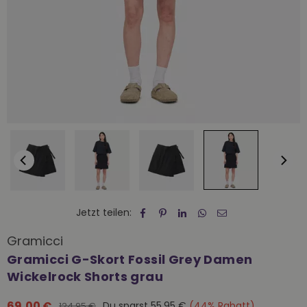
Jetzt teilen:
Gramicci
Gramicci G-Skort Fossil Grey Damen
Wickelrock Shorts grau
69,00 €
Du sparst
55,95 €
(
44
% Rabatt)
124,95 €