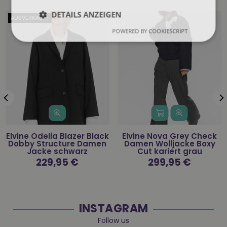
DETAILS ANZEIGEN
AUSVERKAUFT
POWERED BY COOKIESCRIPT
Elvine Odelia Blazer Black
Elvine Nova Grey Check
Dobby Structure Damen
Damen Wolljacke Boxy
Jacke schwarz
Cut kariert grau
Normaler
229,95 €
Normaler
299,95 €
Preis
Preis
INSTAGRAM
Follow us