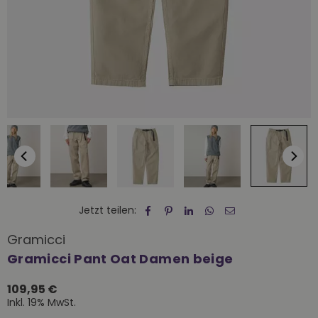
Jetzt teilen:
Gramicci
Gramicci Pant Oat Damen beige
109,95 €
Normaler
Inkl. 19% MwSt.
Preis