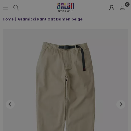
0
SALON
Home
|
Gramicci Pant Oat Damen beige
LOVES
YOU
;-)