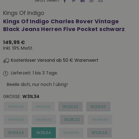
Jetzt teilen:
Kings Of Indigo
Kings Of Indigo Charles Rover Vintage
Black Jeans Herren Five Pocket schwarz
149,95 €
Normaler
Inkl. 19% MwSt.
Preis
Kostenloser Versand ab 50 € Warenwert
Lieferzeit: 1 bis 3 Tage.
Beeile dich, nur noch
1
übrig!
GRÖSSE:
W31L34
W30L32
W31L32
W32L32
W33L32
W34L32
W36L32
W38L32
W40L32
W30L34
W31L34
W32L34
W33L34