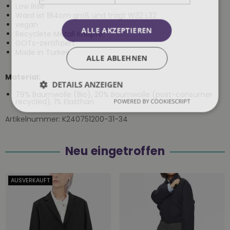
Low Rise
Ward ist 184cm groß und trägt W32 L32
vegan
ALLE AKZEPTIEREN
Recyclete Metall Knöpfe
GOTs-zertifiziert
Made in Turkey
ALLE ABLEHNEN
Material:
DETAILS ANZEIGEN
79% Baumwolle (Bio), 20% Baumwolle (post-consumer
recycled), 1% Elasthan
POWERED BY COOKIESCRIPT
Artikelnummer:
K240751200-31-34
Neu eingetroffen
AUSVERKAUFT