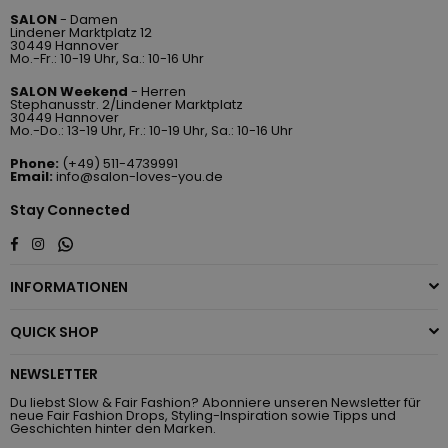
SALON
- Damen
Lindener Marktplatz 12
30449 Hannover
Mo.-Fr.: 10-19 Uhr, Sa.: 10-16 Uhr
SALON Weekend
- Herren
Stephanusstr. 2/Lindener Marktplatz
30449 Hannover
Mo.-Do.: 13-19 Uhr, Fr.: 10-19 Uhr, Sa.: 10-16 Uhr
Phone:
(+49) 511-4739991
Email:
info@salon-loves-you.de
Stay Connected
Whatsapp
Facebook
Instagram
INFORMATIONEN
QUICK SHOP
NEWSLETTER
Du liebst Slow & Fair Fashion? Abonniere unseren Newsletter für
neue Fair Fashion Drops, Styling-Inspiration sowie Tipps und
Geschichten hinter den Marken.