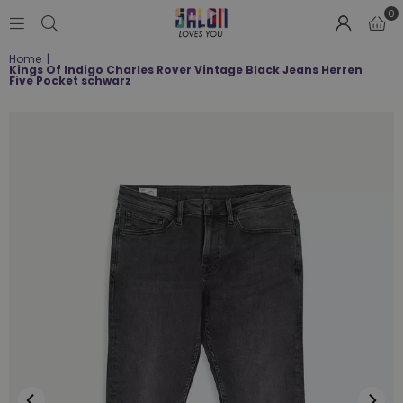
0
SALON
Home
|
LOVES
Kings Of Indigo Charles Rover Vintage Black Jeans Herren
YOU
Five Pocket schwarz
;-)