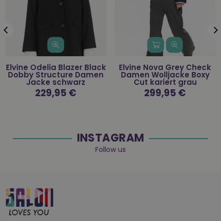
Elvine Odelia Blazer Black
Elvine Nova Grey Check
Dobby Structure Damen
Damen Wolljacke Boxy
Jacke schwarz
Cut kariert grau
Normaler
229,95 €
Normaler
299,95 €
Preis
Preis
INSTAGRAM
Follow us