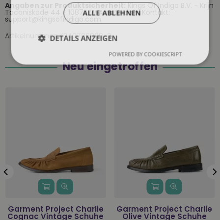
Angaben zur Produktsicherheit:
Kings Of Indigo B.V. - Krijn
Taconiskade 44 - 1087 HW Amsterdam Kontakt:
ALLE ABLEHNEN
support@kingsofindigo.com
Artikelnummer:
K240706009-2
DETAILS ANZEIGEN
POWERED BY COOKIESCRIPT
Neu eingetroffen
Garment Project Charlie
Garment Project Charlie
Cognac Vintage Schuhe
Olive Vintage Schuhe