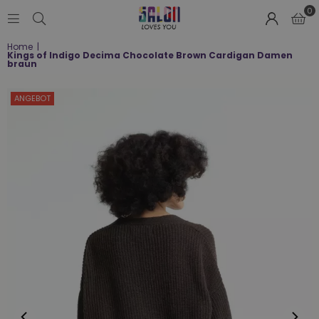
0
SALON
Home
|
LOVES
Kings of Indigo Decima Chocolate Brown Cardigan Damen
YOU
braun
;-)
ANGEBOT