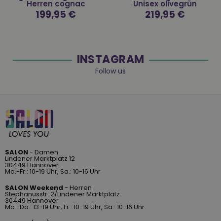
Herren cognac
Unisex olivegrün
Normaler
199,95 €
Normaler
219,95 €
Preis
Preis
INSTAGRAM
Follow us
SALON
- Damen
Lindener Marktplatz 12
30449 Hannover
Mo.-Fr.: 10-19 Uhr, Sa.: 10-16 Uhr
SALON Weekend
- Herren
Stephanusstr. 2/Lindener Marktplatz
30449 Hannover
Mo.-Do.: 13-19 Uhr, Fr.: 10-19 Uhr, Sa.: 10-16 Uhr